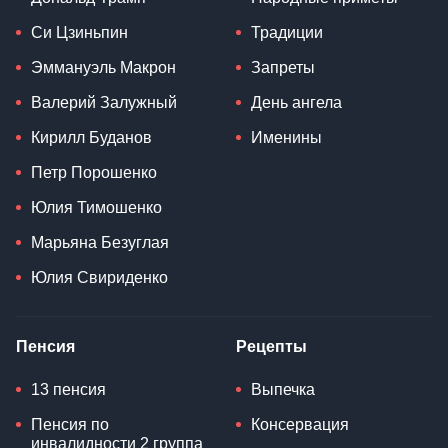
Си Цзиньпин
Традиции
Эммануэль Макрон
Запреты
Валерий Залужный
День ангела
Кирилл Буданов
Именины
Петр Порошенко
Юлия Тимошенко
Марьяна Безуглая
Юлия Свириденко
Пенсия
Рецепты
13 пенсия
Выпечка
Пенсия по
Консервация
инвалидности 2 группа