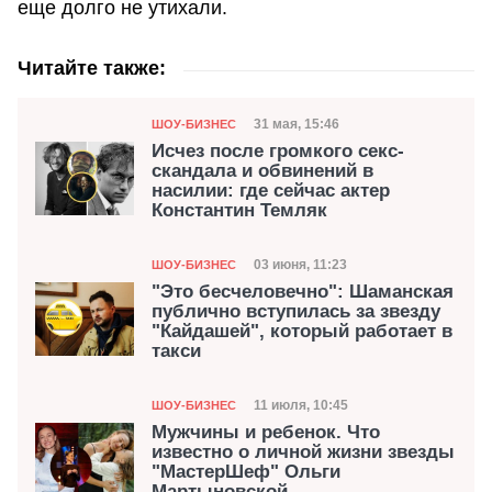
еще долго не утихали.
Читайте также:
Категория
Дата публикации
31 мая, 15:46
ШОУ-БИЗНЕС
Исчез после громкого секс-
скандала и обвинений в
насилии: где сейчас актер
Константин Темляк
Категория
Дата публикации
03 июня, 11:23
ШОУ-БИЗНЕС
"Это бесчеловечно": Шаманская
публично вступилась за звезду
"Кайдашей", который работает в
такси
Категория
Дата публикации
11 июля, 10:45
ШОУ-БИЗНЕС
Мужчины и ребенок. Что
известно о личной жизни звезды
"МастерШеф" Ольги
Мартыновской