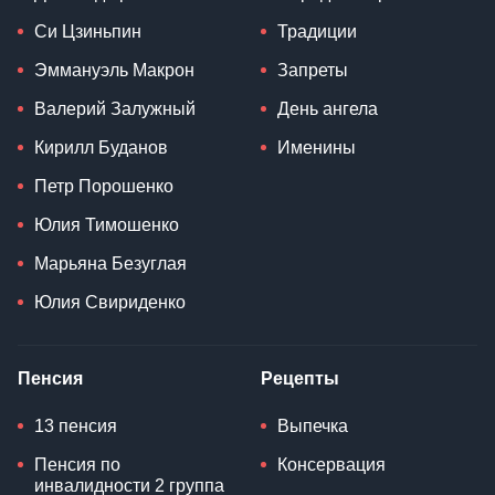
Си Цзиньпин
Традиции
Эммануэль Макрон
Запреты
Валерий Залужный
День ангела
Кирилл Буданов
Именины
Петр Порошенко
Юлия Тимошенко
Марьяна Безуглая
Юлия Свириденко
Пенсия
Рецепты
13 пенсия
Выпечка
Пенсия по
Консервация
инвалидности 2 группа