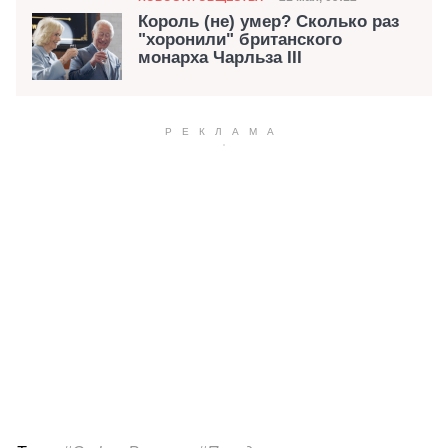
Дата публикации
Король (не) умер? Сколько раз
"хоронили" британского
монарха Чарльза III