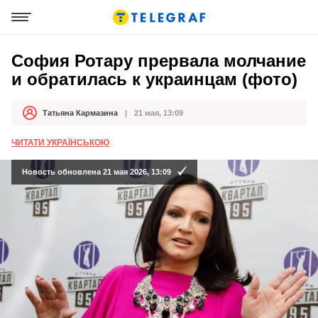
София Ротару прервала молчание
и обратилась к украинцам (фото)
Татьяна Кармазина
21 мая, 13:09
Автор
Дата публикации
ЧИТАТИ УКРАЇНСЬКОЮ
Новость обновлена 21 мая 2026, 13:09