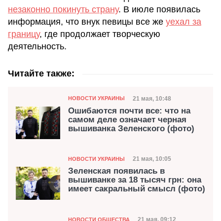
незаконно покинуть страну
. В июле появилась
информация, что внук певицы все же
уехал за
границу
, где продолжает творческую
деятельность.
Читайте также:
Категория
Дата публикации
21 мая, 10:48
НОВОСТИ УКРАИНЫ
Ошибаются почти все: что на
самом деле означает черная
вышиванка Зеленского (фото)
Категория
Дата публикации
21 мая, 10:05
НОВОСТИ УКРАИНЫ
Зеленская появилась в
вышиванке за 18 тысяч грн: она
имеет сакральный смысл (фото)
Категория
21 мая, 09:12
НОВОСТИ ОБЩЕСТВА