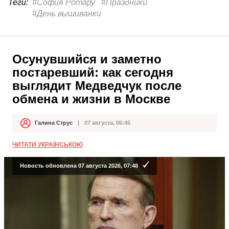
Теги:
#София Ротару
#Праздники
#День вышиванки