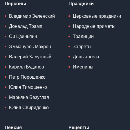
Персоны
Праздники
Владимир Зеленский
Церковные праздники
Дональд Трамп
Народные приметы
Си Цзиньпин
Традиции
Эммануэль Макрон
Запреты
Валерий Залужный
День ангела
Кирилл Буданов
Именины
Петр Порошенко
Юлия Тимошенко
Марьяна Безуглая
Юлия Свириденко
Пенсия
Рецепты