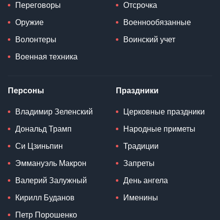
Переговоры
Отсрочка
Оружие
Военнообязанные
Волонтеры
Воинский учет
Военная техника
Персоны
Праздники
Владимир Зеленский
Церковные праздники
Дональд Трамп
Народные приметы
Си Цзиньпин
Традиции
Эммануэль Макрон
Запреты
Валерий Залужный
День ангела
Кирилл Буданов
Именины
Петр Порошенко