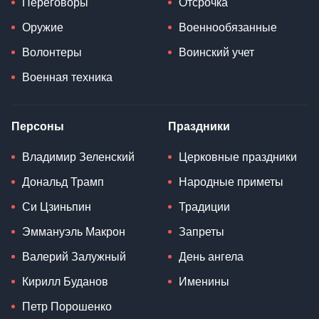
Переговоры
Отсрочка
Оружие
Военнообязанные
Волонтеры
Воинский учет
Военная техника
Персоны
Праздники
Владимир Зеленский
Церковные праздники
Дональд Трамп
Народные приметы
Си Цзиньпин
Традиции
Эммануэль Макрон
Запреты
Валерий Залужный
День ангела
Кирилл Буданов
Именины
Петр Порошенко