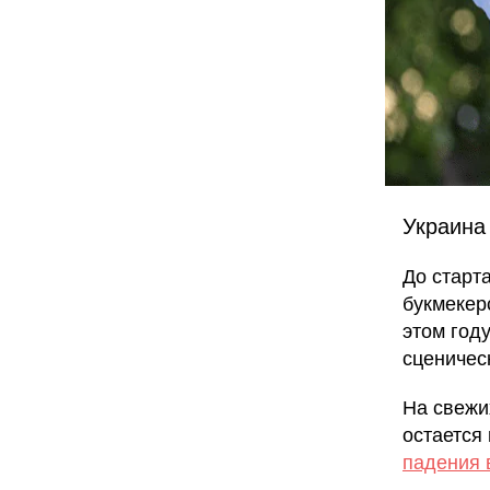
Украина
До старт
букмекер
этом год
сценичес
На свежи
остается
падения 