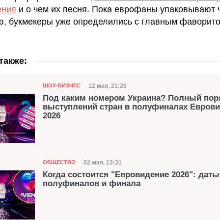
ения
и о чем их песня. Пока еврофаны упаковывают
ю, букмекеры уже определились с главным фаворито
также:
Категория
Дата публикации
12 мая, 21:26
ШОУ-БИЗНЕС
Под каким номером Украина? Полный пор
выступлений стран в полуфиналах Евров
2026
Категория
Дата публикации
02 мая, 13:31
ОБЩЕСТВО
Когда состоится "Евровидение 2026": даты
полуфиналов и финала