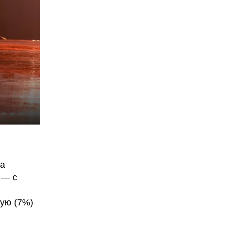
ла
 — с
и
тую (7%)