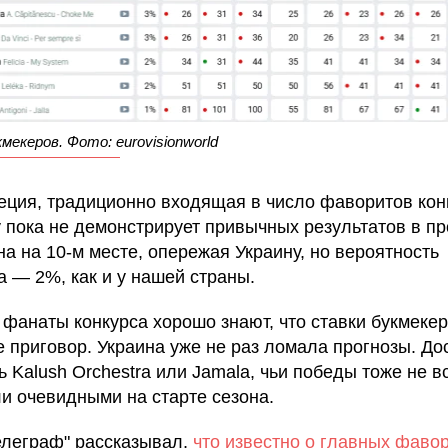
мекеров. Фото: eurovisionworld
еция, традиционно входящая в число фаворитов конк
у пока не демонстрирует привычных результатов в пр
на на 10-м месте, опережая Украину, но вероятность
 — 2%, как и у нашей страны.
 фанаты конкурса хорошо знают, что ставки букмеке
е приговор. Украина уже не раз ломала прогнозы. До
 Kalush Orchestra или Jamala, чьи победы тоже не в
и очевидными на старте сезона.
елеграф" рассказывал,
что известно о главных фаво