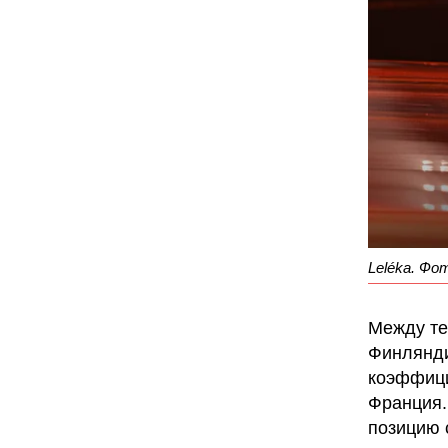
Leléka. Фо
Между те
Финлянди
коэффици
Франция.
позицию 