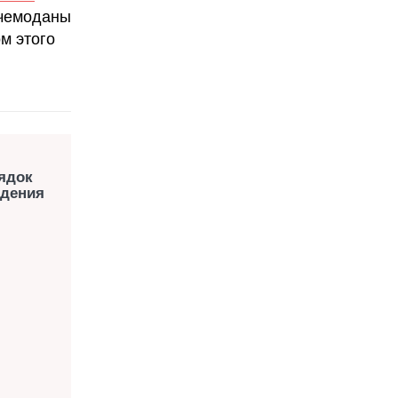
 чемоданы
м этого
ядок
идения