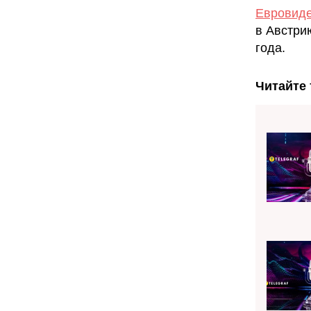
Евровид
в Австри
года.
Читайте 