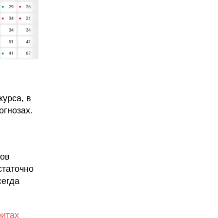
урса, в
огнозах.
ров
статочно
сегда
ритах