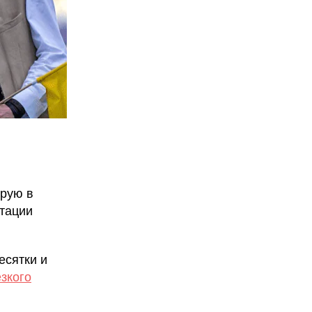
орую в
нтации
есятки и
езкого