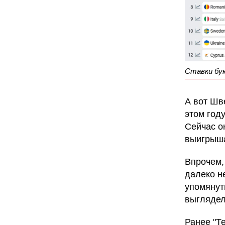
Ставки бук
А вот Шв
этом год
Сейчас о
выигрыша
Впрочем,
далеко н
упомянуть
выглядел
Ранее "Т