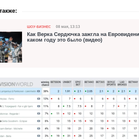
также:
Категория
Дата публикации
08 мая, 13:13
ШОУ-БИЗНЕС
Как Верка Сердючка зажгла на Евровидени
каком году это было (видео)