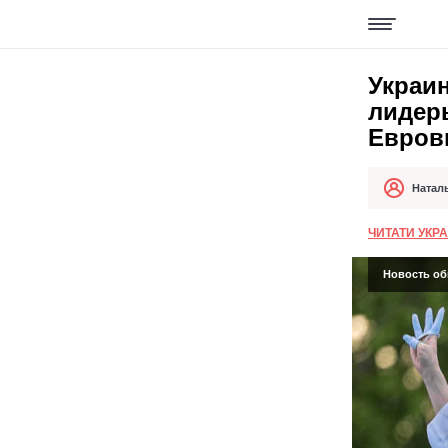
Украин
лидер
Евров
Натал
Автор
Дата публи
ЧИТАТИ УКР
Новость обн