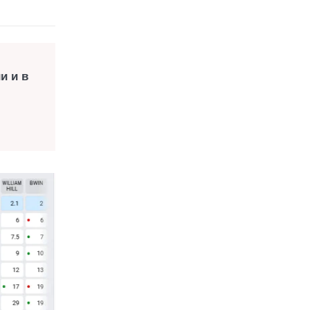
и и в