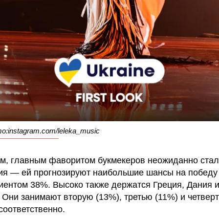
то:instagram.com/leleka_music
м, главным фаворитом букмекеров неожиданно ста
я — ей прогнозируют наибольшие шансы на победу
ентом 38%. Высоко также держатся Греция, Дания 
 Они занимают вторую (13%), третью (11%) и четвер
соответственно.