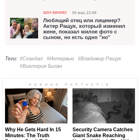
Категория
Дата публикации
05 мая, 21:06
ШОУ-БИЗНЕС
Любящий отец или лицемер?
Актер Ращук, который изменил
жене, показал милое фото с
сыном, но есть одно "но"
Теги:
#Скандал
#Интервью
#Владимир Ращук
#Виктория Билан