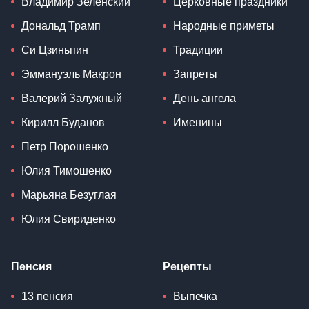
Владимир Зеленский
Церковные праздники
Дональд Трамп
Народные приметы
Си Цзиньпин
Традиции
Эммануэль Макрон
Запреты
Валерий Залужный
День ангела
Кирилл Буданов
Именины
Петр Порошенко
Юлия Тимошенко
Марьяна Безуглая
Юлия Свириденко
Пенсия
Рецепты
13 пенсия
Выпечка