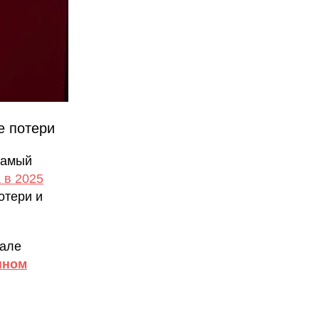
е потери
самый
 в 2025
отери и
иале
енном