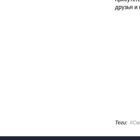
друзья и 
Теги:
#См