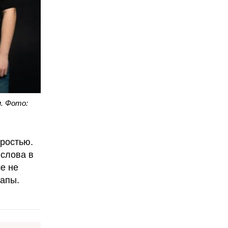
. Фото:
дростью.
 слова в
е не
папы.