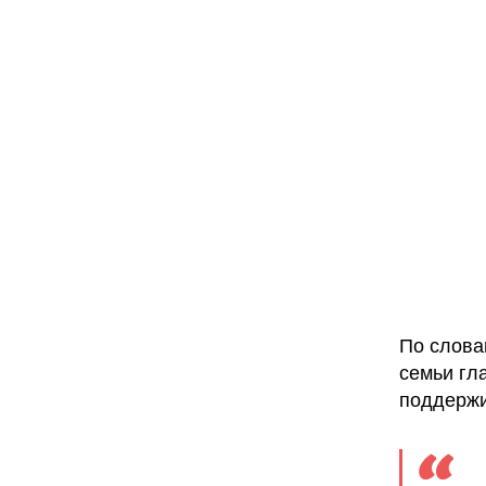
По слова
семьи гл
поддержи