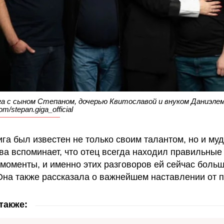
а с сыном Степаном, дочерью Квитославой и внуком Даниэлем
m/stepan.giga_official
ига был известен не только своим талантом, но и му
ва вспоминает, что отец всегда находил правильные
моменты, и именно этих разговоров ей сейчас больш
 Она также рассказала о важнейшем наставлении от 
также: