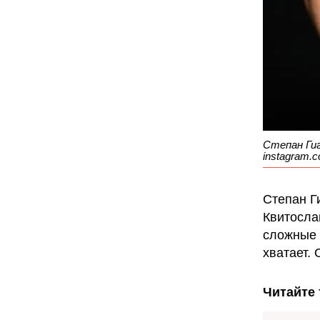
Степан Гиг
instagram.co
Степан Г
Квитосла
сложные 
хватает.
Читайте 