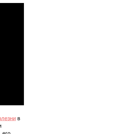
олезни
в
и
 его