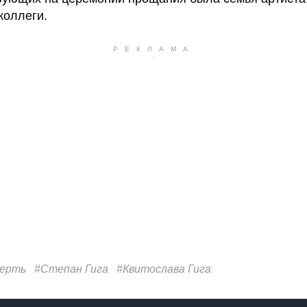
коллеги.
ерть
#Степан Гига
#Квитослава Гига