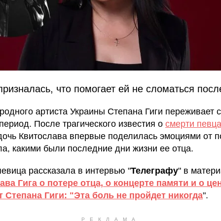
призналась, что помогает ей не сломаться посл
родного артиста Украины Степана Гиги переживает 
период. После трагического известия о
смерти певца
дочь Квитослава впервые поделилась эмоциями от п
ла, какими были последние дни жизни ее отца.
певица рассказала в интервью "
Телеграфу
" в матер
ава Гига о потере отца, о концерте памяти и о ц
т Степана Гиги: "Эта боль не пройдет никогда
".