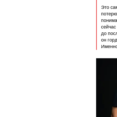
Это са
потерю
понима
сейчас
до пос
он горд
Именно