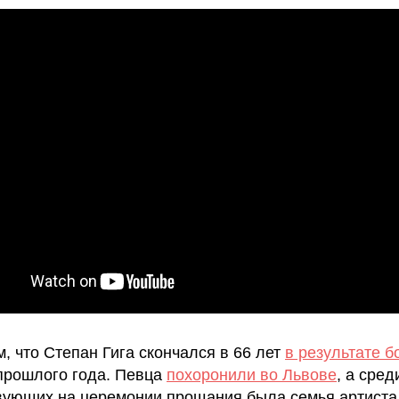
, что Степан Гига скончался в 66 лет
в результате б
прошлого года. Певца
похоронили во Львове
, а сред
вующих на церемонии прощания была семья артиста,