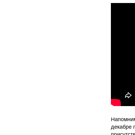
Напомним
декабре 
присутст