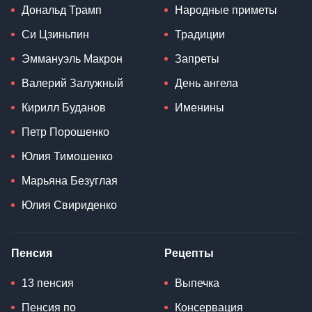
Дональд Трамп
Народные приметы
Си Цзиньпин
Традиции
Эммануэль Макрон
Запреты
Валерий Залужный
День ангела
Кирилл Буданов
Именины
Петр Порошенко
Юлия Тимошенко
Марьяна Безуглая
Юлия Свириденко
Пенсия
Рецепты
13 пенсия
Выпечка
Пенсия по
Консервация