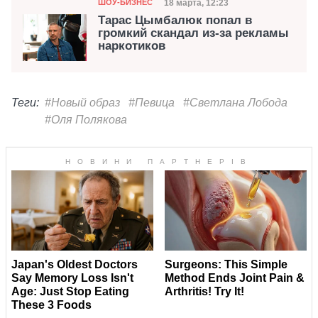
Категория
Дата публикации
18 марта, 12:23
ШОУ-БИЗНЕС
Тарас Цымбалюк попал в
громкий скандал из-за рекламы
наркотиков
Теги:
#Новый образ
#Певица
#Светлана Лобода
#Оля Полякова