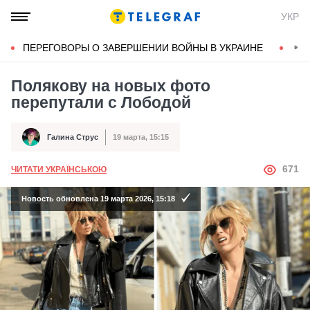
УКР
ПЕРЕГОВОРЫ О ЗАВЕРШЕНИИ ВОЙНЫ В УКРАИНЕ
КОН
Полякову на новых фото
перепутали с Лободой
Галина Струс
19 марта, 15:15
Автор
Дата публикации
АВТОР
671
ЧИТАТИ УКРАЇНСЬКОЮ
Новость обновлена 19 марта 2026, 15:18