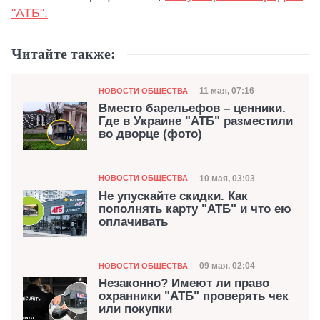
"АТБ".
Читайте также:
Категория
Дата публикации
11 мая, 07:16
НОВОСТИ ОБЩЕСТВА
Вместо барельефов – ценники.
Где в Украине "АТБ" разместили
во дворце (фото)
Категория
Дата публикации
10 мая, 03:03
НОВОСТИ ОБЩЕСТВА
Не упускайте скидки. Как
пополнять карту "АТБ" и что ею
оплачивать
Категория
Дата публикации
09 мая, 02:04
НОВОСТИ ОБЩЕСТВА
Незаконно? Имеют ли право
охранники "АТБ" проверять чек
или покупки