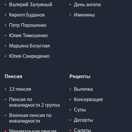
Валерий Залужный
День ангела
Кирилл Буданов
Именины
Петр Порошенко
Юлия Тимошенко
Марьяна Безуглая
Юлия Свириденко
Пенсия
Рецепты
13 пенсия
Выпечка
Пенсия по
Консервация
инвалидности 2 группа
Супы
Военная пенсия по
Десерты
инвалидности
Салаты
Минимальная пенсия