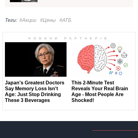
Теги:
#Акции
#Цены
#АТБ