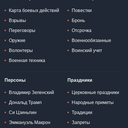
Карта боевых действий
Повестки
Взрывы
Бронь
Переговоры
Отсрочка
Оружие
Военнообязанные
Волонтеры
Воинский учет
Военная техника
Персоны
Праздники
Владимир Зеленский
Церковные праздники
Дональд Трамп
Народные приметы
Си Цзиньпин
Традиции
Эммануэль Макрон
Запреты