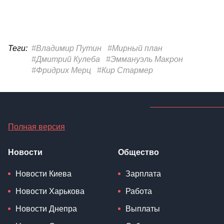
Теги:
#Владимир Путин
#Мирный план
#Дмитрий Кулеба
#Эммануэль Макрон
#Фридрих Мерц
#Кир Стармер
Полная версия
Новости
Общество
Новости Киева
Зарплата
Новости Харькова
Работа
Новости Днепра
Выплаты