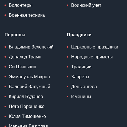
Волонтеры
Воинский учет
Военная техника
Персоны
Праздники
Владимир Зеленский
Церковные праздники
Дональд Трамп
Народные приметы
Си Цзиньпин
Традиции
Эммануэль Макрон
Запреты
Валерий Залужный
День ангела
Кирилл Буданов
Именины
Петр Порошенко
Юлия Тимошенко
Марьяна Безуглая