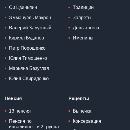
Си Цзиньпин
Традиции
Эммануэль Макрон
Запреты
Валерий Залужный
День ангела
Кирилл Буданов
Именины
Петр Порошенко
Юлия Тимошенко
Марьяна Безуглая
Юлия Свириденко
Пенсия
Рецепты
13 пенсия
Выпечка
Пенсия по
Консервация
инвалидности 2 группа