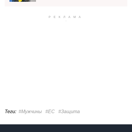
Теги:
#Мужчины
#ЕС
#Защита