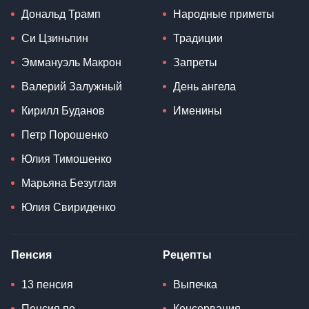
Дональд Трамп
Народные приметы
Си Цзиньпин
Традиции
Эммануэль Макрон
Запреты
Валерий Залужный
День ангела
Кирилл Буданов
Именины
Петр Порошенко
Юлия Тимошенко
Марьяна Безуглая
Юлия Свириденко
Пенсия
Рецепты
13 пенсия
Выпечка
Пенсия по
Консервация