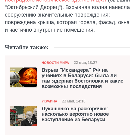
"Октябрьский Дворец"). Взрывная волна нанесла
сооружению значительные повреждения:
повреждена крыша, которая горела, фасад, окна
и частично внутренние помещения.
Читайте также:
Категория
Дата публикации
22 мая, 18:27
НОВОСТИ МИРА
Взрыв "Искандера" РФ на
учениях в Беларуси: была ли
там ядерная боеголовка и какие
возможны последствия
Категория
Дата публикации
22 мая, 14:10
УКРАИНА
Лукашенко на раскорячке:
насколько вероятно новое
наступление из Беларуси