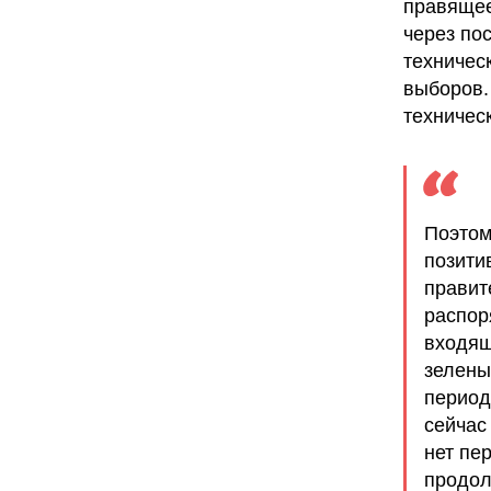
правящее
через по
техничес
выборов.
техничес
Поэтом
позити
правит
распор
входящ
зелены
период
сейчас
нет пе
продол