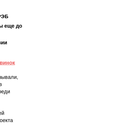
РЭБ
ы еще до
вии
авинок
зывали,
з
реди
ей
роекта