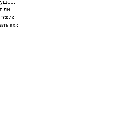
дущее,
т ли
нтских
ать как