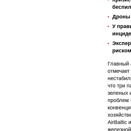
беспил
Дроны 
У прав
инциде
Экспер
риском
Главный 
отмечает
нестабил
что три 
зеленых 
проблем 
конвенци
хозяйств
AirBaltic
железной 