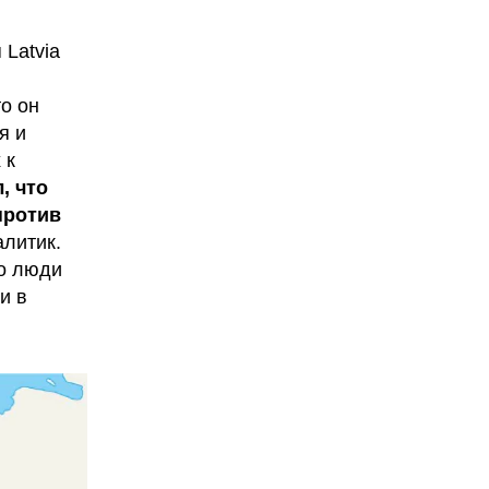
 Latvia
то он
тя и
 к
, что
против
алитик.
то люди
и в