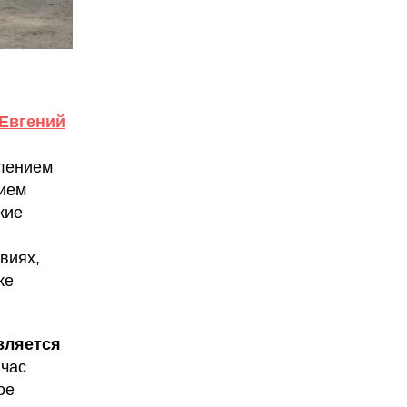
Евгений
влением
ием
кие
виях,
ке
вляется
йчас
ое