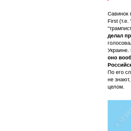
Савинок 
First (т.
"трампист
делал п
голосова
Украине.
оно воо
Российс
По его с
не знают
целом.