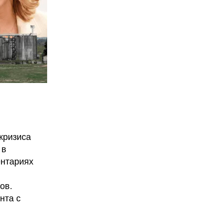
кризиса
 в
ентариях
ов.
нта с