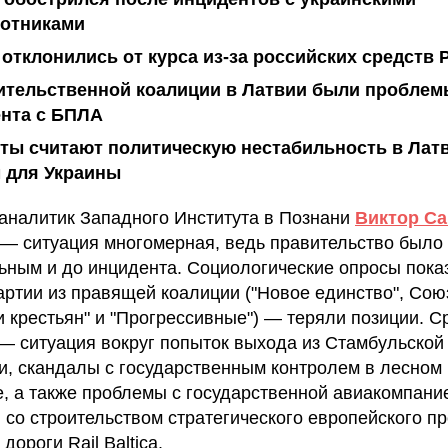
отниками
отклонились от курса из-за российских средств 
ительственной коалиции в Латвии были проблем
нта с БПЛА
ты считают политическую нестабильность в Лат
 для Украины
аналитик Западного Института в Познани
Виктор С
 — ситуация многомерная, ведь правительство было
ьным и до инцидента. Социологические опросы пока
партии из правящей коалиции ("Новое единство", Сою
и крестьян" и "Прогрессивные") — теряли позиции. С
— ситуация вокруг попыток выхода из Стамбульской
и, скандалы с государственным контролем в лесном
е, а также проблемы с государственной авиакомпани
 и со строительством стратегического европейского п
дороги Rail Baltica.