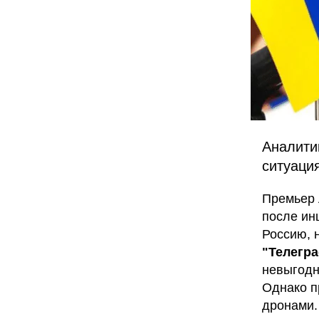
Аналити
ситуаци
Премьер 
после ин
Россию, 
"Телегр
невыгодн
Однако п
дронами.