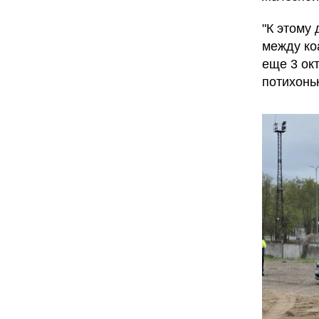
"К этому
между ко
еще 3 ок
потихонь