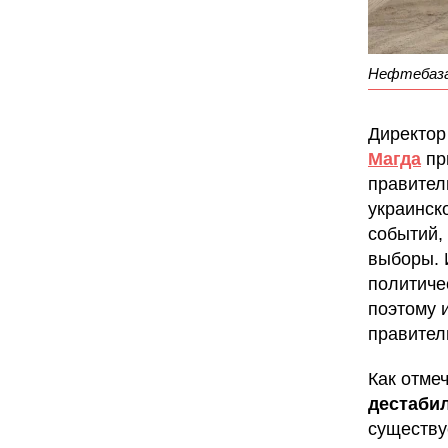
Нефтебаза 
Директор
Магда
пр
правител
украинск
событий,
выборы. 
политиче
поэтому 
правитель
Как отме
дестаби
существу