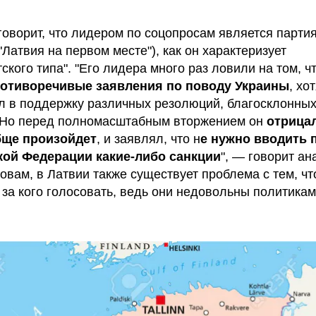
говорит, что лидером по соцопросам является партия
е. "Латвия на первом месте"), как он характеризует
ского типа". "Его лидера много раз ловили на том, ч
ротиворечивые заявления по поводу Украины
, хо
л в поддержку различных резолюций, благосклонных
 Но перед полномасштабным вторжением он
отрицал
бще произойдет
, и заявлял, что н
е нужно вводить 
кой Федерации какие-либо санкции
", — говорит ан
ловам, в Латвии также существует проблема с тем, ч
, за кого голосовать, ведь они недовольны политикам