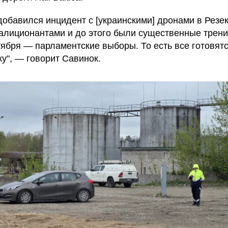
 добавился инцидент с [украинскими] дронами в Резе
алиционантами и до этого были существенные трения
тября — парламентские выборы. То есть все готовят
ку", — говорит Савинок.