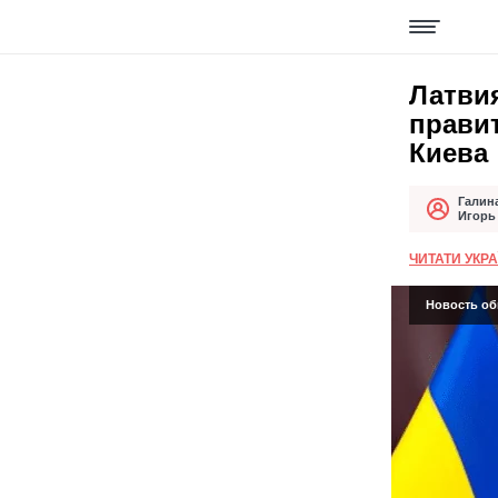
Латвия
прави
Киева
Галин
Автор
Дата публи
Игорь
ЧИТАТИ УКР
Новость обн