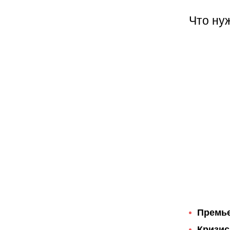
Что нуж
Премье
Кризис