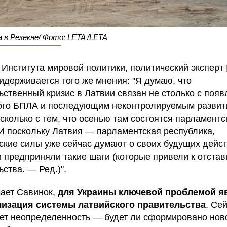
в Резекне/ Фото: LETA /LETA
 Института мировой политики, политический эксперт
идерживается того же мнения: "Я думаю, что
ьственный кризис в Латвии связан не столько с поя
ого БПЛА и последующим неконтролируемым развит
 сколько с тем, что осенью там состоятся парламентс
И поскольку Латвия — парламентская республика,
ские силы уже сейчас думают о своих будущих дейст
и предприняли такие шаги (которые привели к отстав
ства. — Ред.)".
чает Савинок,
для Украины ключевой проблемой я
лизация системы латвийского правительства
. Се
ет неопределенность — будет ли сформировано нов