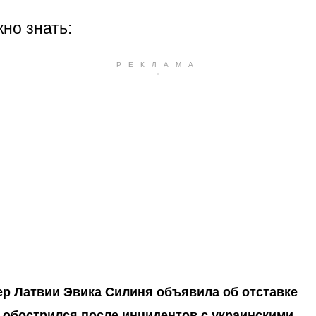
но знать:
р Латвии Эвика Силиня объявила об отставке
 обострился после инцидентов с украинскими