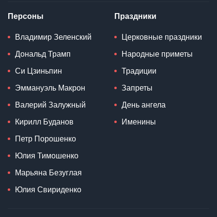
Персоны
Праздники
Владимир Зеленский
Церковные праздники
Дональд Трамп
Народные приметы
Си Цзиньпин
Традиции
Эммануэль Макрон
Запреты
Валерий Залужный
День ангела
Кирилл Буданов
Именины
Петр Порошенко
Юлия Тимошенко
Марьяна Безуглая
Юлия Свириденко