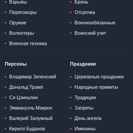
Взрывы
Бронь
Переговоры
Отсрочка
Оружие
Военнообязанные
Волонтеры
Воинский учет
Военная техника
Персоны
Праздники
Владимир Зеленский
Церковные праздники
Дональд Трамп
Народные приметы
Си Цзиньпин
Традиции
Эммануэль Макрон
Запреты
Валерий Залужный
День ангела
Кирилл Буданов
Именины