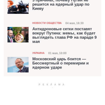
3 причины, почему Путин не
решится на ядерный удар по
Киеву
Категория
Дата публикации
04 мая, 16:30
НОВОСТИ ОБЩЕСТВА
Антидроновые сетки поставят
вокруг Путина: мемы, как будет
выглядеть глава РФ на параде 9
мая
Категория
Дата публикации
01 мая, 10:00
УКРАИНА
Московский царь боится —
Бессмертный о перемирии и
ядерном ударе