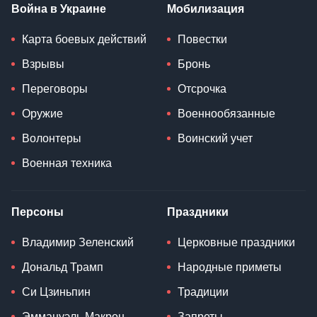
Война в Украине
Мобилизация
Карта боевых действий
Повестки
Взрывы
Бронь
Переговоры
Отсрочка
Оружие
Военнообязанные
Волонтеры
Воинский учет
Военная техника
Персоны
Праздники
Владимир Зеленский
Церковные праздники
Дональд Трамп
Народные приметы
Си Цзиньпин
Традиции
Эммануэль Макрон
Запреты