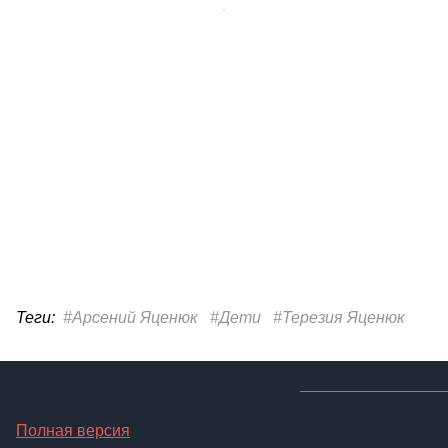
Теги:
#Арсений Яценюк
#Дети
#Терезия Яценюк
Полная версия