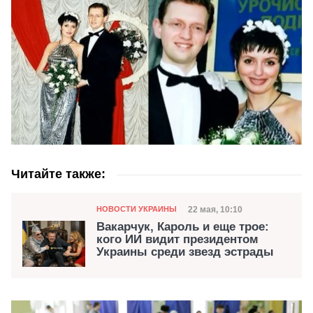
Читайте также:
Категория
Дата публикации
22 мая, 10:10
НОВОСТИ УКРАИНЫ
Вакарчук, Кароль и еще трое:
кого ИИ видит президентом
Украины среди звезд эстрады