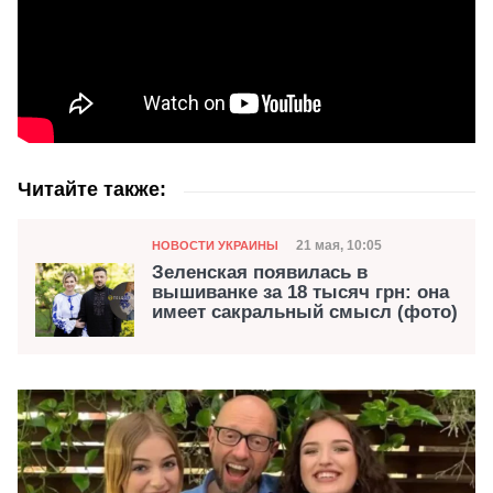
Читайте также:
Категория
Дата публикации
21 мая, 10:05
НОВОСТИ УКРАИНЫ
Зеленская появилась в
вышиванке за 18 тысяч грн: она
имеет сакральный смысл (фото)