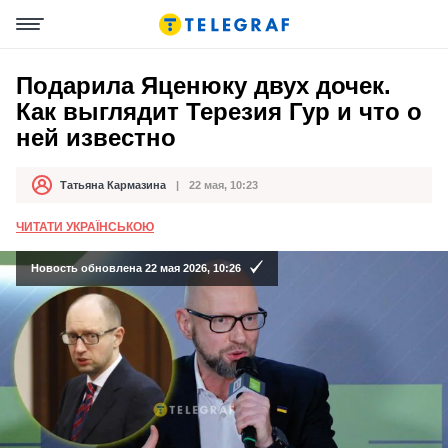
Подарила Яценюку двух дочек.
Как выглядит Терезия Гур и что о
ней известно
Татьяна Кармазина
22 мая, 10:23
Автор
Дата публикации
ЧИТАТИ УКРАЇНСЬКОЮ
Новость обновлена 22 мая 2026, 10:26