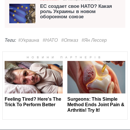
Дата публикации
ЕС создает свое НАТО? Какая
роль Украины в новом
оборонном союзе
Теги:
#Украина
#НАТО
#Отказ
#Ян Лессер