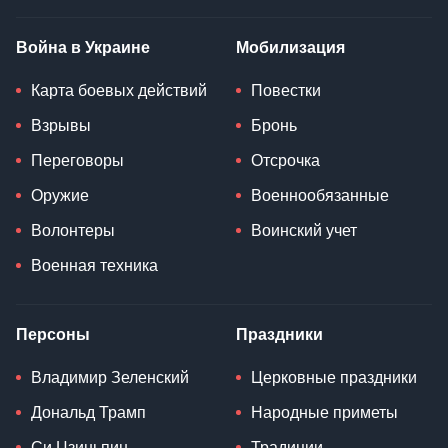
Война в Украине
Мобилизация
Карта боевых действий
Повестки
Взрывы
Бронь
Переговоры
Отсрочка
Оружие
Военнообязанные
Волонтеры
Воинский учет
Военная техника
Персоны
Праздники
Владимир Зеленский
Церковные праздники
Дональд Трамп
Народные приметы
Си Цзиньпин
Традиции