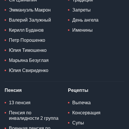
Эммануэль Макрон
Запреты
Валерий Залужный
День ангела
Кирилл Буданов
Именины
Петр Порошенко
Юлия Тимошенко
Марьяна Безуглая
Юлия Свириденко
Пенсия
Рецепты
13 пенсия
Выпечка
Пенсия по
Консервация
инвалидности 2 группа
Супы
Военная пенсия по