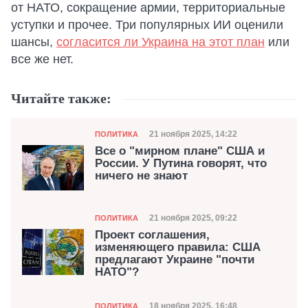
от НАТО, сокращение армии, территориальные
уступки и прочее. Три популярных ИИ оценили
шансы,
согласится ли Украина на этот план
или
все же нет.
Читайте также:
Категория
Дата публикации
21 ноября 2025, 14:22
ПОЛИТИКА
Все о "мирном плане" США и
России. У Путина говорят, что
ничего не знают
Категория
Дата публикации
21 ноября 2025, 09:22
ПОЛИТИКА
Проект соглашения,
изменяющего правила: США
предлагают Украине "почти
НАТО"?
Категория
18 ноября 2025, 16:48
ПОЛИТИКА