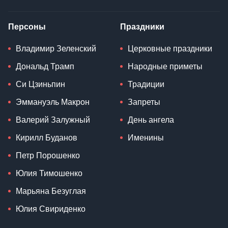
Персоны
Праздники
Владимир Зеленский
Церковные праздники
Дональд Трамп
Народные приметы
Си Цзиньпин
Традиции
Эммануэль Макрон
Запреты
Валерий Залужный
День ангела
Кирилл Буданов
Именины
Петр Порошенко
Юлия Тимошенко
Марьяна Безуглая
Юлия Свириденко