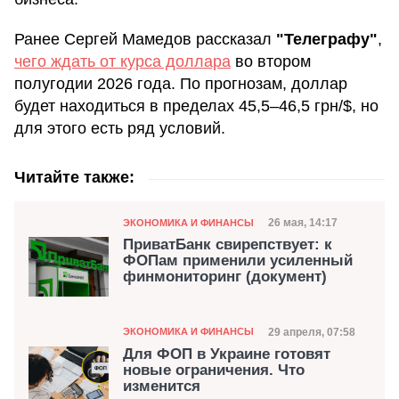
Ранее Сергей Мамедов рассказал
"Телеграфу"
,
чего ждать от курса доллара
во втором
полугодии 2026 года. По прогнозам, доллар
будет находиться в пределах 45,5–46,5 грн/$, но
для этого есть ряд условий.
Читайте также:
Категория
Дата публикации
26 мая, 14:17
ЭКОНОМИКА И ФИНАНСЫ
ПриватБанк свирепствует: к
ФОПам применили усиленный
финмониторинг (документ)
Категория
Дата публикации
29 апреля, 07:58
ЭКОНОМИКА И ФИНАНСЫ
Для ФОП в Украине готовят
новые ограничения. Что
изменится