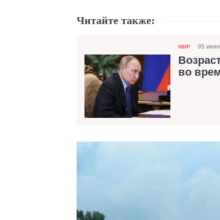
Читайте также:
Категория
05 июня
МИР
Дата
Возраст
во врем