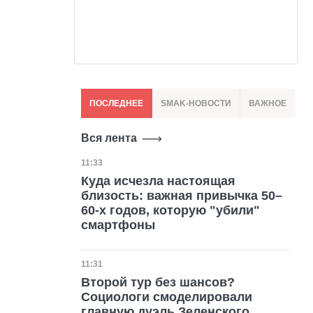
ПОСЛЕДНЕЕ
SMAK-НОВОСТИ
ВАЖНОЕ
Вся лента
Дата публикации
11:33
Куда исчезла настоящая
близость: важная привычка 50–
60-х годов, которую "убили"
смартфоны
Дата публикации
11:31
Второй тур без шансов?
Социологи смоделировали
главную дуэль Зеленского