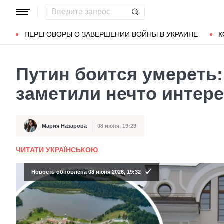
Популярные запросы
Мариуполь
Донбасс
Зеленский
ПЕРЕГОВОРЫ О ЗАВЕРШЕНИИ ВОЙНЫ В УКРАИНЕ
К
Путин боится умереть:
заметили нечто интере
Мария Назарова
08 июня, 19:29
Автор
Дата публикации
ЧИТАТИ УКРАЇНСЬКОЮ
Новость обновлена 08 июня 2026, 19:32