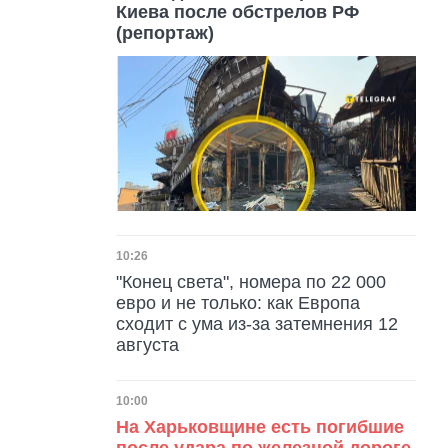
Киева после обстрелов РФ
(репортаж)
Дата публикации
10:26
"Конец света", номера по 22 000
евро и не только: как Европа
сходит с ума из-за затемнения 12
августа
Дата публикации
10:00
На Харьковщине есть погибшие
после удара по железной дороге.