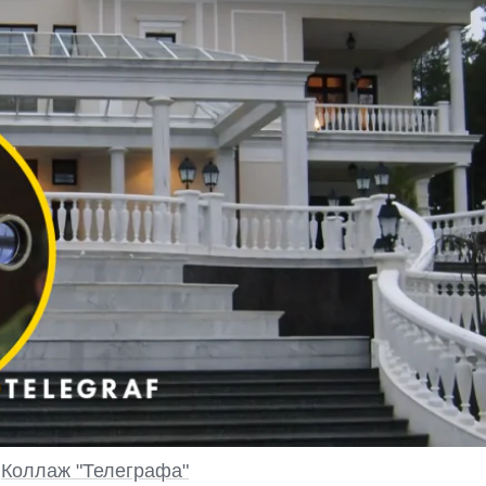
о
Коллаж "Телеграфа"