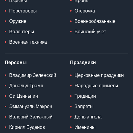
Взрывы
Бронь
Переговоры
Отсрочка
Оружие
Военнообязанные
Волонтеры
Воинский учет
Военная техника
Персоны
Праздники
Владимир Зеленский
Церковные праздники
Дональд Трамп
Народные приметы
Си Цзиньпин
Традиции
Эммануэль Макрон
Запреты
Валерий Залужный
День ангела
Кирилл Буданов
Именины