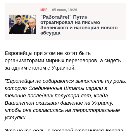
Категория
Дата публикации
05 июня, 18:26
МИР
"Работайте!" Путин
отреагировал на письмо
Зеленского и наговорил нового
абсурда
Европейцы при этом не хотят быть
организаторами мирных переговоров, а сидеть
за одним столом с Украиной.
"Европейцы не собираются выполнять ту роль,
которую Соединенные Штаты играли в
течение последних полутора лет, когда
Вашингтон оказывал давление на Украину,
чтобы она согласилась на территориальные
уступки.
Это не та роль, к которой стремится Европа.