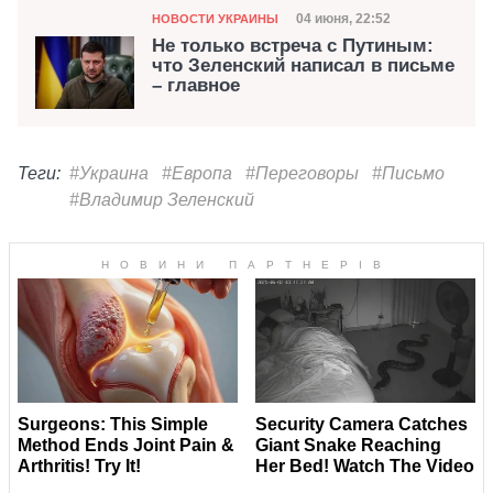
Категория
Дата публикации
04 июня, 22:52
НОВОСТИ УКРАИНЫ
Не только встреча с Путиным:
что Зеленский написал в письме
– главное
Теги:
#Украина
#Европа
#Переговоры
#Письмо
#Владимир Зеленский