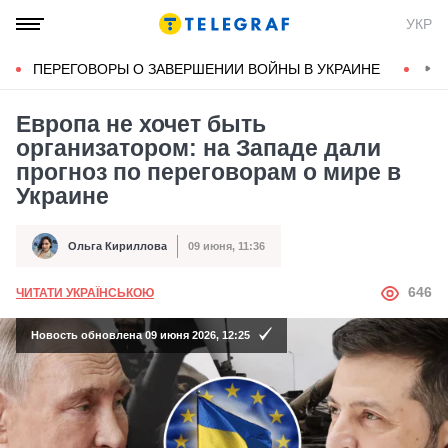
УКР
ПЕРЕГОВОРЫ О ЗАВЕРШЕНИИ ВОЙНЫ В УКРАИНЕ
КОН
Европа не хочет быть
организатором: на Западе дали
прогноз по переговорам о мире в
Украине
Ольга Кириллова
09 июня, 11:36
Автор
Дата публикации
АВТОР
646
ЧИТАТИ УКРАЇНСЬКОЮ
Новость обновлена 09 июня 2026, 12:25