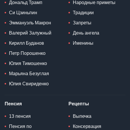
Дональд Трамп
Народные приметы
Си Цзиньпин
Традиции
Эммануэль Макрон
Запреты
Валерий Залужный
День ангела
Кирилл Буданов
Именины
Петр Порошенко
Юлия Тимошенко
Марьяна Безуглая
Юлия Свириденко
Пенсия
Рецепты
13 пенсия
Выпечка
Пенсия по
Консервация