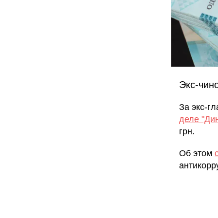
Экс-чин
За экс-г
деле "Ди
грн.
Об этом
антикорр