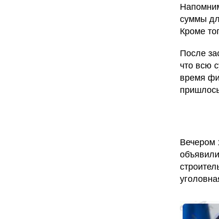
Напомним
суммы для
Кроме то
После за
что всю 
время фи
пришлось
Вечером 
объявили
строител
уголовна