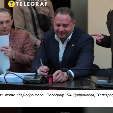
де. Фото: Ян Доброносов, "Телеграф" /Ян Доброносов, "Телегра