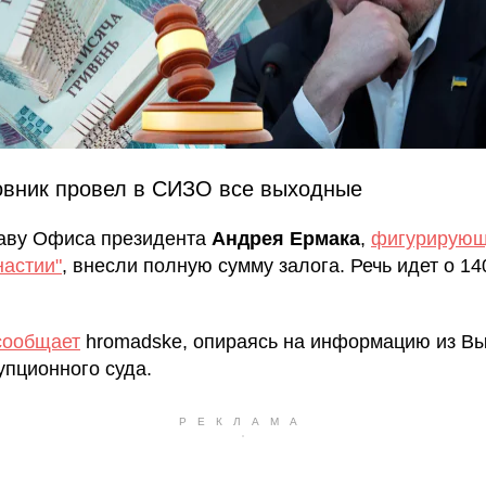
овник провел в СИЗО все выходные
лаву Офиса президента
Андрея Ермака
,
фигурирующ
настии"
, внесли полную сумму залога. Речь идет о 14
сообщает
hromadske, опираясь на информацию из В
упционного суда.