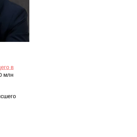
его в
0 млн
ысшего