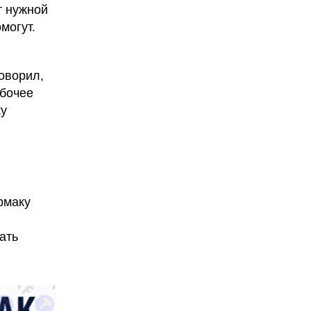
т нужной
могут.
оворил,
абочее
ку
рмаку
ать