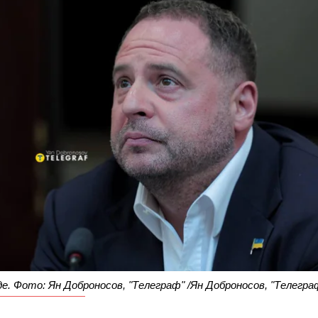
де. Фото: Ян Доброносов, "Телеграф" /Ян Доброносов, "Телегра