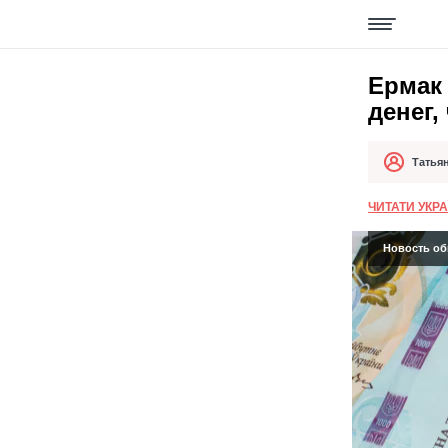
Ермак
денег,
Татья
Автор
Дата публи
ЧИТАТИ УКР
Новость обн