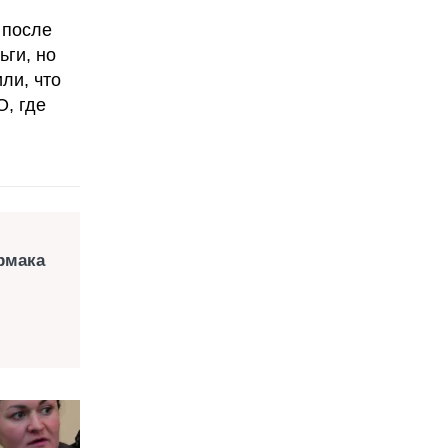
 после
ьги, но
ли, что
О, где
Ермака