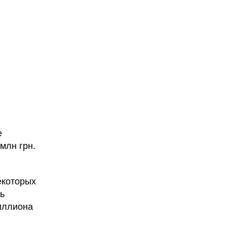
е
млн грн.
екоторых
ь
иллиона