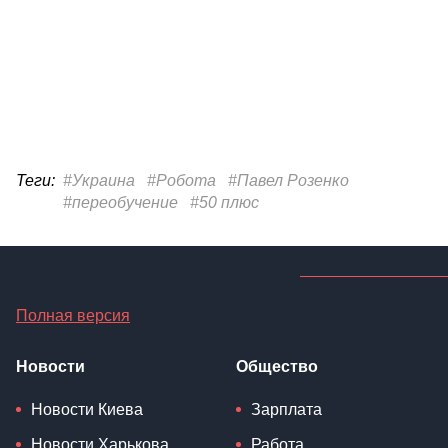
Теги:
#Украина
#Робота
#Павел Розенко
#переобучение
#50 плюс
Полная версия
Новости
Общество
Новости Киева
Зарплата
Новости Харькова
Работа