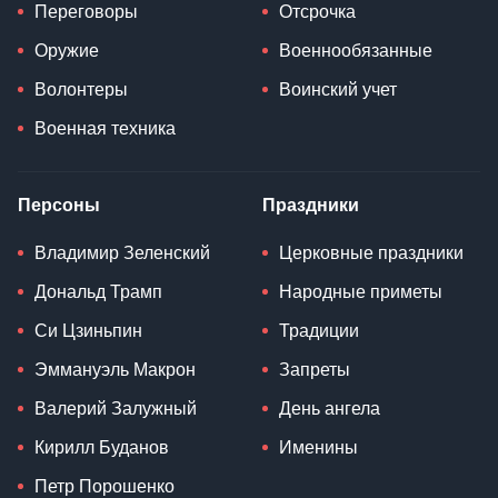
Переговоры
Отсрочка
Оружие
Военнообязанные
Волонтеры
Воинский учет
Военная техника
Персоны
Праздники
Владимир Зеленский
Церковные праздники
Дональд Трамп
Народные приметы
Си Цзиньпин
Традиции
Эммануэль Макрон
Запреты
Валерий Залужный
День ангела
Кирилл Буданов
Именины
Петр Порошенко