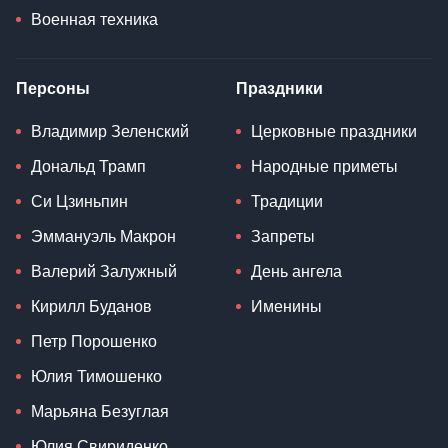
Военная техника
Персоны
Праздники
Владимир Зеленский
Церковные праздники
Дональд Трамп
Народные приметы
Си Цзиньпин
Традиции
Эммануэль Макрон
Запреты
Валерий Залужный
День ангела
Кирилл Буданов
Именины
Петр Порошенко
Юлия Тимошенко
Марьяна Безуглая
Юлия Свириденко