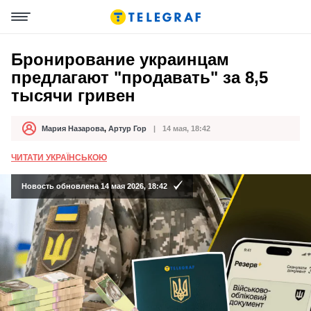
Бронирование украинцам
предлагают "продавать" за 8,5
тысячи гривен
Мария Назарова
,
Артур Гор
14 мая, 18:42
Автор
Дата публикации
ЧИТАТИ УКРАЇНСЬКОЮ
Новость обновлена 14 мая 2026, 18:42