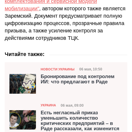
комплектования и сервисной модели
мобилизации"
, автором которого также является
Заремский. Документ предусматривает полную
цифровизацию процессов, прозрачные правила
призыва, а также усиление контроля за
действиями сотрудников ТЦК.
Читайте также:
Категория
Дата публикации
06 мая, 10:50
НОВОСТИ УКРАИНЫ
Бронирование под контролем
ИИ: что предлагают в Раде
Категория
Дата публикации
06 мая, 09:00
УКРАИНА
Есть негласный приказ
уменьшить количество
критических предприятий – в
Раде рассказали, как изменится