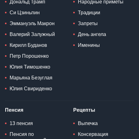
Дональд Трамп
Народные приметы
Си Цзиньпин
Традиции
Эммануэль Макрон
Запреты
Валерий Залужный
День ангела
Кирилл Буданов
Именины
Петр Порошенко
Юлия Тимошенко
Марьяна Безуглая
Юлия Свириденко
Пенсия
Рецепты
13 пенсия
Выпечка
Пенсия по
Консервация