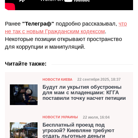
Ранее
"Телеграф"
подробно рассказывал,
что
не так с новым Гражданским кодексом
.
Некоторые позиции открывают пространство
для коррупции и манипуляций.
Читайте также:
Категория
Дата публикации
22 сентября 2025, 18:37
НОВОСТИ КИЕВА
Будут ли укрытия обустроены
для мам с младенцами: КГГА
поставили точку насчет петиции
Категория
Дата публикации
22 июля, 16:04
НОВОСТИ УКРАИНЫ
Бесплатный проезд под
угрозой? Киевляне требуют
отдать льготные деньги