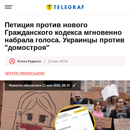
Петиция против нового
Гражданского кодекса мгновенно
набрала голоса. Украинцы против
"домостроя"
Елена Руденко
13 мая, 08:02
Автор
Дата публикации
ЧИТАТИ УКРАЇНСЬКОЮ
Новость обновлена 13 мая 2026, 08:10