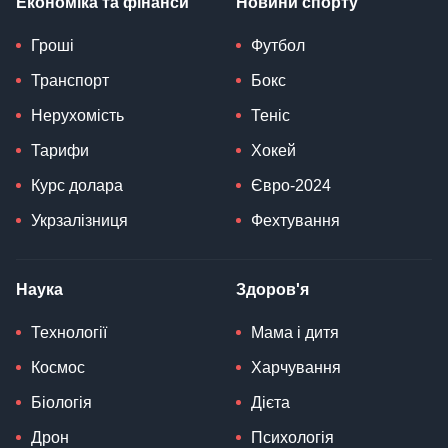
Економіка та фінанси
Новини спорту
Гроші
Футбол
Транспорт
Бокс
Нерухомість
Теніс
Тарифи
Хокей
Курс долара
Євро-2024
Укрзалізниця
Фехтування
Наука
Здоров'я
Технології
Мама і дитя
Космос
Харчування
Біологія
Дієта
Дрон
Психологія