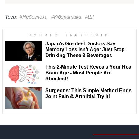
Теги:
#Небезпека
#Кібератака
#ШІ