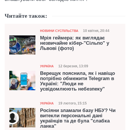
Читайте також:
Категорія
Дата публікації
10 квітня, 20:44
НОВИНИ СУСПІЛЬСТВА
Мрія геймера: як виглядає
незвичайне кібер-"Сільпо" у
Львові (фото)
Категорія
Дата публікації
12 березня, 13:09
УКРАЇНА
Верещук пояснила, як і навіщо
потрібно обмежити Telegram в
Україні: "Люди не
усвідомлюють небезпеку"
Категорія
Дата публікації
19 лютого, 15:15
УКРАЇНА
Росіяни зламали базу НБУ? Чи
витекли персональні дані
українців та де була "слабка
ланка"