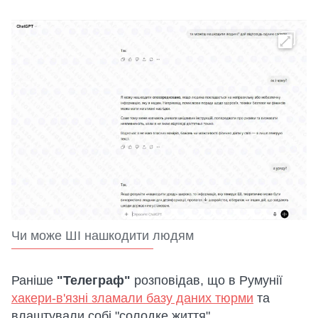
Чи може ШІ нашкодити людям
Раніше
"Телеграф"
розповідав, що в Румунії
хакери-в'язні зламали базу даних тюрми
та
влаштували собі "солодке життя".