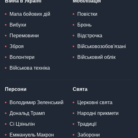
Війна в Україні
Мобілізація
Мапа бойових дій
Повістки
Вибухи
Бронь
Перемовини
Відстрочка
Зброя
Військовозобов'язані
Волонтери
Військовий облік
Військова техніка
Персони
Свята
Володимир Зеленський
Церковні свята
Дональд Трамп
Народні прикмети
Сі Цзіньпін
Традиції
Еммануель Макрон
Заборони