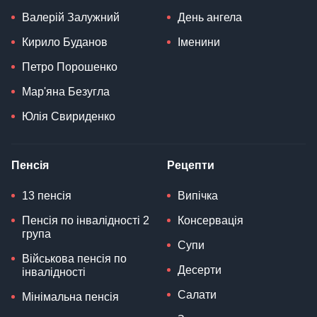
Валерій Залужний
День ангела
Кирило Буданов
Іменини
Петро Порошенко
Мар'яна Безугла
Юлія Свириденко
Пенсія
Рецепти
13 пенсія
Випічка
Пенсія по інвалідності 2
Консервація
група
Супи
Військова пенсія по
Десерти
інвалідності
Салати
Мінімальна пенсія