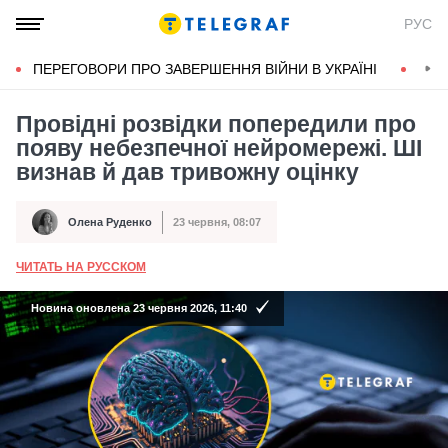
РУС
ПЕРЕГОВОРИ ПРО ЗАВЕРШЕННЯ ВІЙНИ В УКРАЇНІ
КОН
Провідні розвідки попередили про
появу небезпечної нейромережі. ШІ
визнав й дав тривожну оцінку
Олена Руденко
23 червня, 08:07
Автор
Дата публікації
ЧИТАТЬ НА РУССКОМ
А
Новина оновлена 23 червня 2026, 11:40