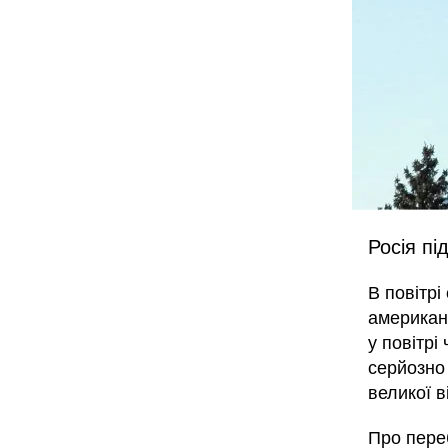
Росія пі
В повітрі
американ
у повітрі
серйозно 
великої в
Про переб