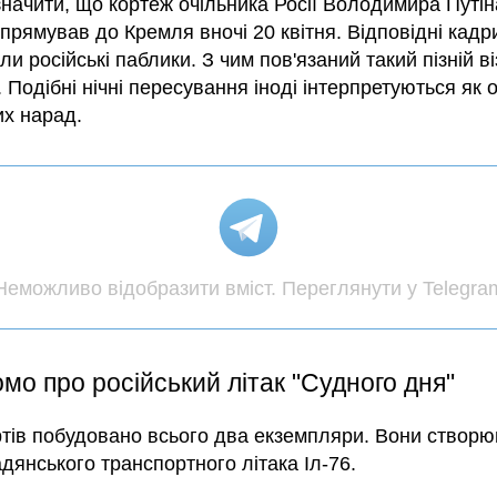
значити, що кортеж очільника Росії Володимира Путін
прямував до Кремля вночі 20 квітня. Відповідні кадр
ли російські паблики. З чим пов'язаний такий пізній в
 Подібні нічні пересування іноді інтерпретуються як 
их нарад.
Неможливо відобразити вміст. Переглянути у Telegra
мо про російський літак "Судного дня"
ртів побудовано всього два екземпляри. Вони створ
адянського транспортного літака Іл-76.