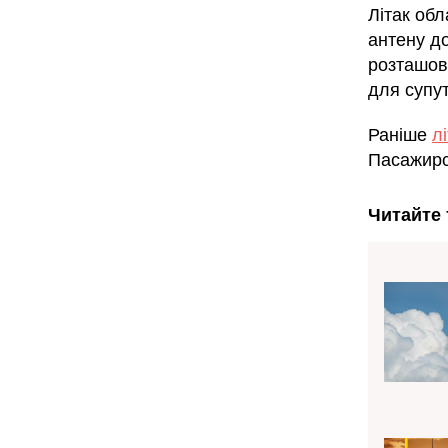
Літак об
антену д
розташов
для супут
Раніше
лі
Пасажирс
Читайте 