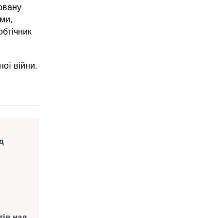
овану
ми,
обтічник
ої війни.
д
тів над