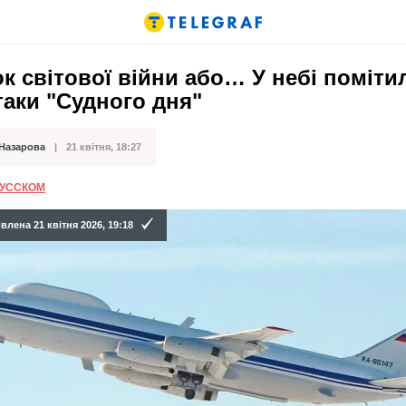
к світової війни або… У небі поміти
таки "Судного дня"
 Назарова
21 квітня, 18:27
ації
РУССКОМ
лена 21 квітня 2026, 19:18