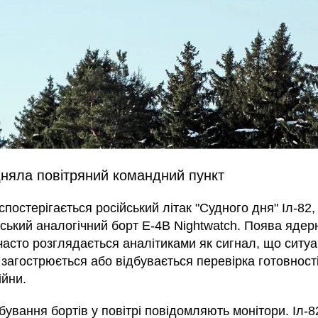
дняла повітряний командний пункт
 спостерігається російський літак "Судного дня" Іл-82,
ський аналогічний борт E-4B Nightwatch. Поява ядерн
 часто розглядається аналітиками як сигнал, що ситуа
загострюється або відбувається перевірка готовност
ійни.
ування бортів у повітрі повідомляють монітори. Іл-