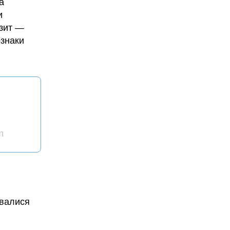
а
и
ізит —
ознаки
m
ювалися