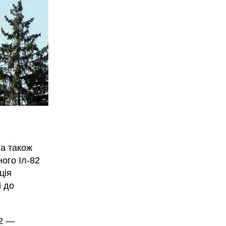
 а також
ого Іл-82
ція
і до
82 —