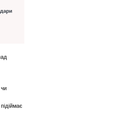
адари
над
 чи
 підіймає