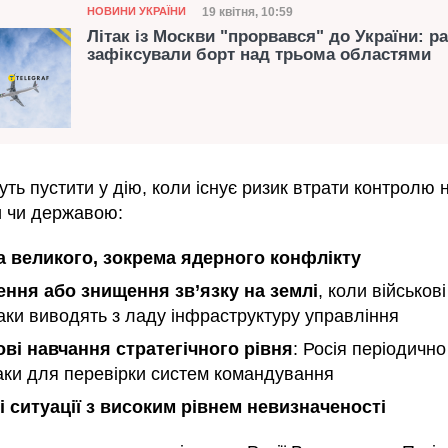
Категорія
Дата публікації
19 квітня, 10:59
НОВИНИ УКРАЇНИ
Літак із Москви "прорвався" до України: р
зафіксували борт над трьома областями
ть пустити у дію, коли існує ризик втрати контролю 
и чи державою:
а великого, зокрема ядерного конфлікту
ння або знищення зв’язку на землі
, коли військові
аки виводять з ладу інфраструктуру управління
ові навчання стратегічного рівня
: Росія періодично
таки для перевірки систем командування
і ситуації з високим рівнем невизначеності