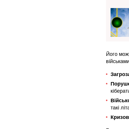
Його можу
військам
Загроз
Поруше
кіберат
Військ
такі лі
Кризов