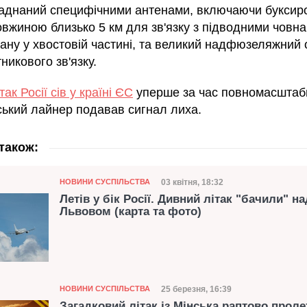
ладнаний специфічними антенами, включаючи буксир
овжиною близько 5 км для зв'язку з підводними човна
ану у хвостовій частині, та великий надфюзеляжний 
никового зв'язку.
так Росії сів у країні ЄС
уперше за час повномасштабн
ький лайнер подавав сигнал лиха.
також:
Категорія
Дата публікації
03 квітня, 18:32
НОВИНИ СУСПІЛЬСТВА
Летів у бік Росії. Дивний літак "бачили" на
Львовом (карта та фото)
Категорія
Дата публікації
25 березня, 16:39
НОВИНИ СУСПІЛЬСТВА
Загадковий літак із Мінська раптово проле