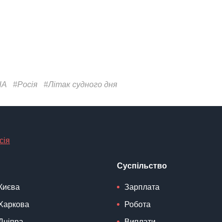
ША
#Росія
#Літак судного дня
сія
Суспільство
Києва
Зарплата
Харкова
Робота
Дніпра
Виплати