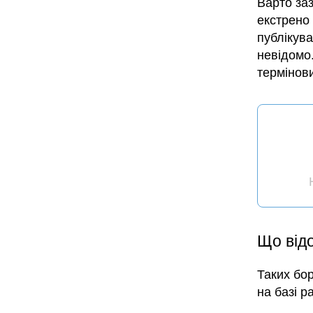
Варто за
екстрено 
публікува
невідомо.
термінов
Що відо
Таких бо
на базі р