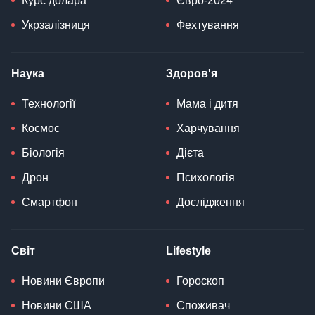
Курс долара
Євро-2024
Укрзалізниця
Фехтування
Наука
Здоров'я
Технології
Мама і дитя
Космос
Харчування
Біологія
Дієта
Дрон
Психологія
Смартфон
Дослідження
Світ
Lifestyle
Новини Європи
Гороскоп
Новини США
Споживач