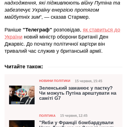
надходження, які підживлюють війну Путіна та
забезпечує Україну енергією протягом
майбутніх зим
", — сказав Стармер.
Раніше
"Телеграф"
розповідав,
як ставиться до
України
новий міністр оборони Британії Ден
Джарвіс. До початку політичної кар'єри він
тривалий час служив у британській армії.
Читайте також:
Категорія
Дата публікації
15 червня, 15:45
НОВИНИ ПОЛІТИКИ
Зеленський заманює у пастку?
Чи можуть Путіна арештувати на
саміті G7
Категорія
Дата публікації
15 червня, 12:45
ПОЛІТИКА
"Якби у Франції бомбардували