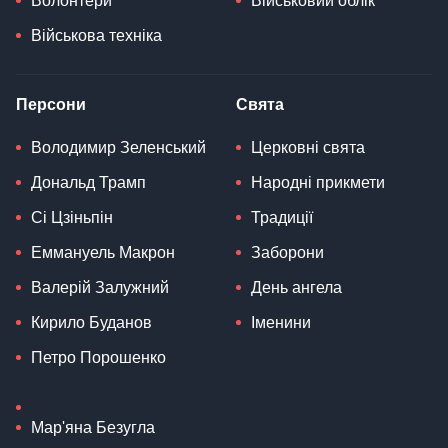
Волонтери
Військовий облік
Військова техніка
Персони
Свята
Володимир Зеленський
Церковні свята
Дональд Трамп
Народні прикмети
Сі Цзіньпін
Традиції
Еммануель Макрон
Заборони
Валерій Залужний
День ангела
Кирило Буданов
Іменини
Петро Порошенко
Мар'яна Безугла