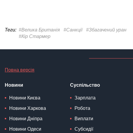
Теги:
#Велика Британія
#Санкції
#Збагачений уран
#Кір Стармер
Повна версія
Новини
Суспільство
Новини Києва
Зарплата
Новини Харкова
Робота
Новини Дніпра
Виплати
Новини Одеси
Субсидії