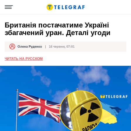
Британія постачатиме Україні
збагачений уран. Деталі угоди
Олена Руденко
16 червня, 07:01
Автор
Дата публікації
ЧИТАТЬ НА РУССКОМ