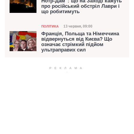
Нотр-Дам": що на Заході кажуть
про російський обстріл Лаври і
що робитимуть
Категорія
Дата публікації
13 червня, 09:00
ПОЛІТИКА
Франція, Польща та Німеччина
відвернуться від Києва? Що
означає стрімкий підйом
ультраправих сил