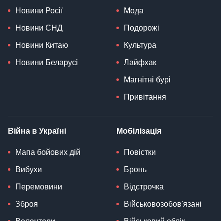
Новини Росії
Мода
Новини СНД
Подорожі
Новини Китаю
Культура
Новини Беларусі
Лайфхак
Магнітні бурі
Привітання
Війна в Україні
Мобілізація
Мапа бойових дій
Повістки
Вибухи
Бронь
Перемовини
Відстрочка
Зброя
Військовозобов'язані