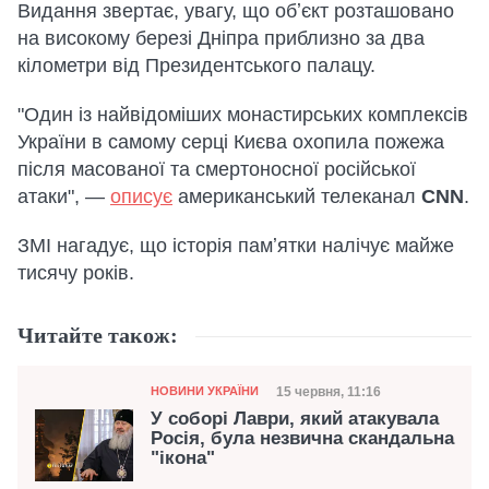
Видання звертає, увагу, що обʼєкт розташовано
на високому березі Дніпра приблизно за два
кілометри від Президентського палацу.
"Один із найвідоміших монастирських комплексів
України в самому серці Києва охопила пожежа
після масованої та смертоносної російської
атаки", —
описує
американський телеканал
CNN
.
ЗМІ нагадує, що історія памʼятки налічує майже
тисячу років.
Читайте також:
Категорія
Дата публікації
15 червня, 11:16
НОВИНИ УКРАЇНИ
У соборі Лаври, який атакувала
Росія, була незвична скандальна
"ікона"