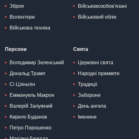
Зброя
Військовозобов'язані
Волонтери
Військовий облік
Військова техніка
Персони
Свята
Володимир Зеленський
Церковні свята
Дональд Трамп
Народні прикмети
Сі Цзіньпін
Традиції
Еммануель Макрон
Заборони
Валерій Залужний
День ангела
Кирило Буданов
Іменини
Петро Порошенко
Мар'яна Безугла