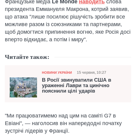
Французьке медіа
Le Monde
наводить
слова
президента Еммануеля Макрона, котрий заявив,
що атака "лише посилює рішучість зробити все
можливе разом із союзниками та партнерами,
щоб домогтися припинення вогню, яке Росія досі
вперто відкидає, а потім і миру".
Читайте також:
Категорія
Дата публікації
15 червня, 10:27
НОВИНИ УКРАЇНИ
В Росії звинуватили США в
ураженні Лаври та цинічно
пояснили цілі ударів
"Ми працюватимемо над цим на саміті G7 в
Евіані", — наголосив він напередодні початку
зустрічі лідерів у Франції.