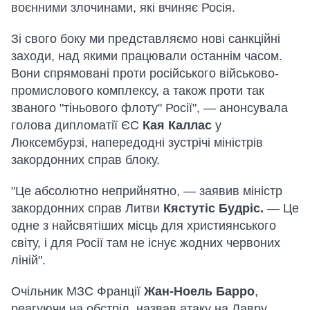
воєнними злочинами, які вчиняє Росія.
Зі свого боку ми представляємо нові санкційні
заходи, над якими працювали останнім часом.
Вони спрямовані проти російського військово-
промислового комплексу, а також проти так
званого "тіньового флоту" Росії", — анонсувала
голова дипломатії ЄС
Кая Каллас
у
Люксембурзі, напередодні зустрічі міністрів
закордонних справ блоку.
"Це абсолютно неприйнятно, — заявив міністр
закордонних справ Литви
Кястутіс Будріс.
— Це
одне з найсвятіших місць для християнського
світу, і для Росії там не існує жодних червоних
ліній".
Очільник МЗС Франції
Жан-Ноель Барро
,
реагуючи на обстріл, назвав атаку на Лавру