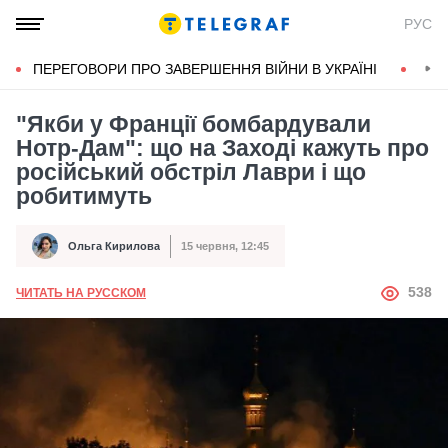
РУС
ПЕРЕГОВОРИ ПРО ЗАВЕРШЕННЯ ВІЙНИ В УКРАЇНІ
КОН
"Якби у Франції бомбардували
Нотр-Дам": що на Заході кажуть про
російський обстріл Лаври і що
робитимуть
Ольга Кирилова
15 червня, 12:45
Автор
Дата публікації
АВТОР
538
ЧИТАТЬ НА РУССКОМ