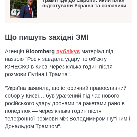
Трамп їде до Європи: який план
підготували Україна та союзники
Що пишуть західні ЗМІ
Агенція
Bloomberg
публікує
матеріал під
назвою "Росія завдала удару по об’єкту
ЮНЕСКО в Києві через кілька годин після
розмови Путіна і Трампа".
"Україна заявила, що історичний православний
собор у Києві… був уражений під час нового
російського удару дронами та ракетами рано в
понеділок — через кілька годин після
телефонної розмови між Володимиром Путіним і
Дональдом Трампом".