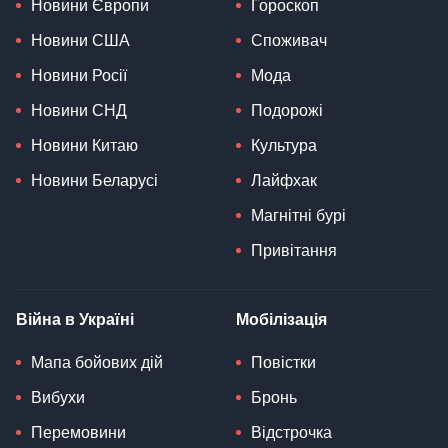
Новини Європи
Гороскоп
Новини США
Споживач
Новини Росії
Мода
Новини СНД
Подорожі
Новини Китаю
Культура
Новини Беларусі
Лайфхак
Магнітні бурі
Привітання
Війна в Україні
Мобілізація
Мапа бойових дій
Повістки
Вибухи
Бронь
Перемовини
Відстрочка