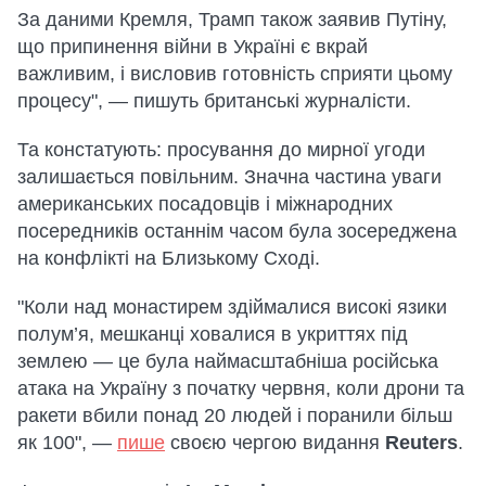
За даними Кремля, Трамп також заявив Путіну,
що припинення війни в Україні є вкрай
важливим, і висловив готовність сприяти цьому
процесу", — пишуть британські журналісти.
Та констатують: просування до мирної угоди
залишається повільним. Значна частина уваги
американських посадовців і міжнародних
посередників останнім часом була зосереджена
на конфлікті на Близькому Сході.
"Коли над монастирем здіймалися високі язики
полум’я, мешканці ховалися в укриттях під
землею — це була наймасштабніша російська
атака на Україну з початку червня, коли дрони та
ракети вбили понад 20 людей і поранили більш
як 100", —
пише
своєю чергою видання
Reuters
.