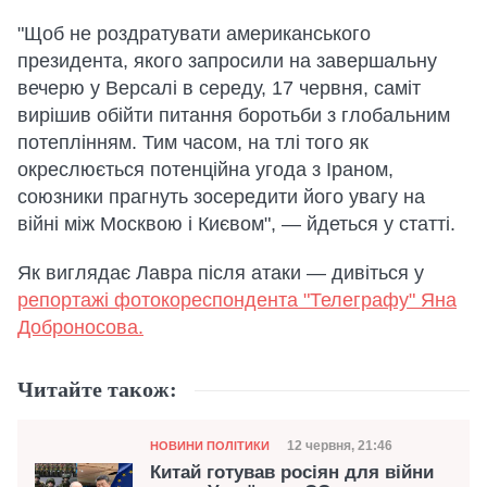
"Щоб не роздратувати американського
президента, якого запросили на завершальну
вечерю у Версалі в середу, 17 червня, саміт
вирішив обійти питання боротьби з глобальним
потеплінням. Тим часом, на тлі того як
окреслюється потенційна угода з Іраном,
союзники прагнуть зосередити його увагу на
війні між Москвою і Києвом", — йдеться у статті.
Як виглядає Лавра після атаки — дивіться у
репортажі фотокореспондента "Телеграфу" Яна
Доброносова.
Читайте також:
Категорія
Дата публікації
12 червня, 21:46
НОВИНИ ПОЛІТИКИ
Китай готував росіян для війни