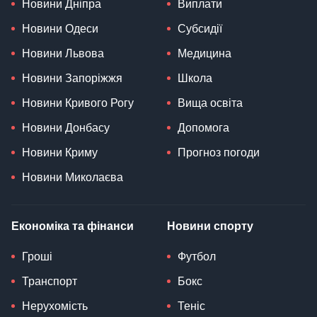
Новини Дніпра
Виплати
Новини Одеси
Субсидії
Новини Львова
Медицина
Новини Запоріжжя
Школа
Новини Кривого Рогу
Вища освіта
Новини Донбасу
Допомога
Новини Криму
Прогноз погоди
Новини Миколаєва
Економіка та фінанси
Новини спорту
Гроші
Футбол
Транспорт
Бокс
Нерухомість
Теніс