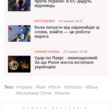
проти України: в ЄС дадуть
відповідь
Категорія
Дата публікації
10 червня, 16:47
БЛОГИ/ДУМКИ
Коли почуєте від європейців ці
слова, знайте — це робота
ворога
Категорія
Дата публікації
15 червня, 10:40
НОВИНИ УКРАЇНИ
Удар по Лаврі - невипадковий.
За що Росія могла мститися
українцям
Теги:
#Україна
#Київ
#Росія
#Обстріл
#Війна
#Володимир Путін
#Каллас