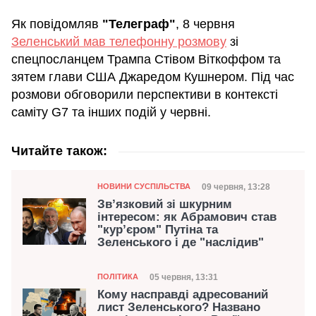
Як повідомляв
"Телеграф"
, 8 червня
Зеленський мав телефонну розмову
зі
спецпосланцем Трампа Стівом Віткоффом та
зятем глави США Джаредом Кушнером. Під час
розмови обговорили перспективи в контексті
саміту G7 та інших подій у червні.
Читайте також:
Категорія
Дата публікації
09 червня, 13:28
НОВИНИ СУСПІЛЬСТВА
Зв’язковий зі шкурним
інтересом: як Абрамович став
"кур’єром" Путіна та
Зеленського і де "наслідив"
Категорія
Дата публікації
05 червня, 13:31
ПОЛІТИКА
Кому насправді адресований
лист Зеленського? Названо