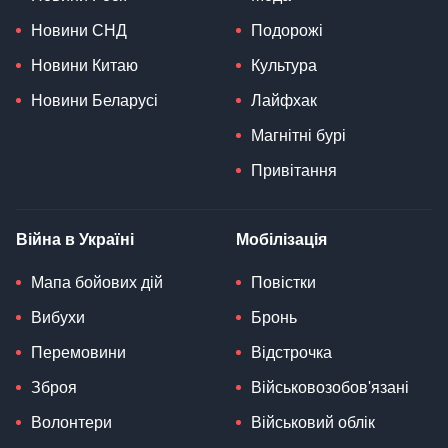
Новини СНД
Подорожі
Новини Китаю
Культура
Новини Беларусі
Лайфхак
Магнітні бурі
Привітання
Війна в Україні
Мобілізація
Мапа бойових дій
Повістки
Вибухи
Бронь
Перемовини
Відстрочка
Зброя
Військовозобов'язані
Волонтери
Військовий облік