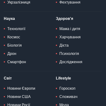
Укрзалізниця
Фехтування
Наука
Здоров'я
Технології
Мама і дитя
Космос
Харчування
Біологія
Дієта
Дрон
Психологія
Смартфон
Дослідження
Світ
Lifestyle
Новини Європи
Гороскоп
Новини США
Споживач
Новини Росії
Мода