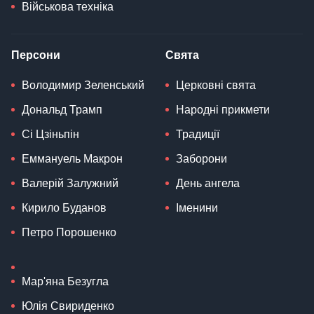
Військова техніка
Персони
Свята
Володимир Зеленський
Церковні свята
Дональд Трамп
Народні прикмети
Сі Цзіньпін
Традиції
Еммануель Макрон
Заборони
Валерій Залужний
День ангела
Кирило Буданов
Іменини
Петро Порошенко
Мар'яна Безугла
Юлія Свириденко