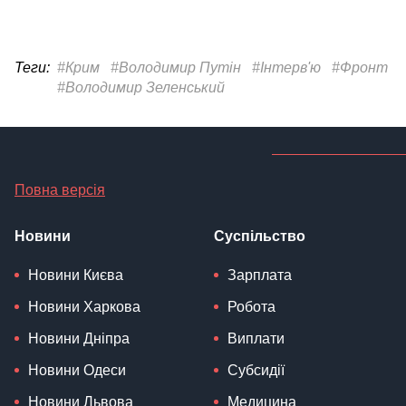
Теги:
#Крим
#Володимир Путін
#Інтерв'ю
#Фронт
#Володимир Зеленський
Повна версія
Новини
Суспільство
Новини Києва
Зарплата
Новини Харкова
Робота
Новини Дніпра
Виплати
Новини Одеси
Субсидії
Новини Львова
Медицина