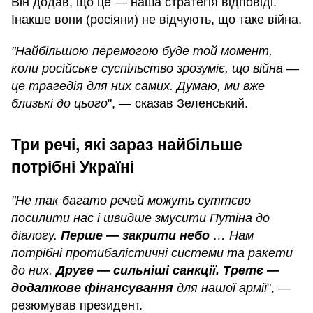
Він додав, що це — наша стратегія відповіді.
Інакше вони (росіяни) не відчують, що таке війна.
"Найбільшою перемогою буде той момент,
коли російське суспільство зрозуміє, що війна —
це трагедія для них самих. Думаю, ми вже
близькі до цього
", — сказав Зеленський.
Три речі, які зараз найбільше
потрібні Україні
"Не так багато речей можуть суттєво
посилити нас і швидше змусити Путіна до
діалогу.
Перше — закрити небо
… Нам
потрібні протибалістичні системи та ракети
до них.
Друге — сильніші санкції. Третє —
додаткове фінансування
для нашої армії
", —
резюмував президент.