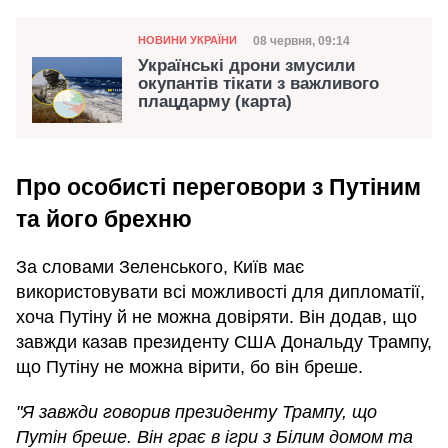
Категорія
Дата публікації
08 червня, 09:14
НОВИНИ УКРАЇНИ
Українські дрони змусили
окупантів тікати з важливого
плацдарму (карта)
Про особисті переговори з Путіним
та його брехню
За словами Зеленського, Київ має
використовувати всі можливості для дипломатії,
хоча Путіну й не можна довіряти. Він додав, що
завжди казав президенту США Дональду Трампу,
що Путіну не можна вірити, бо він бреше.
"Я завжди говорив президенту Трампу, що
Путін бреше. Він грає в ігри з Білим домом та