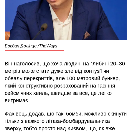
Богдан Долінце /TheWays
Він наголосив, що хоча людині на глибині 20–30
метрів може стати дуже зле від контузії чи
обвалу перекриттів, але 100-метровий бункер,
який конструктивно розрахований на гасіння
сейсмічних хвиль, швидше за все, це легко
витримає.
Фахівець додав, що такі бомби, можливо скинути
тільки з важкого літака-бомбардувальника
зверху, тобто просто над Києвом, що, як вже