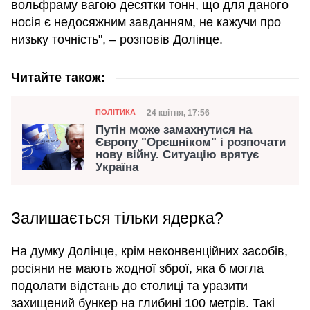
вольфраму вагою десятки тонн, що для даного
носія є недосяжним завданням, не кажучи про
низьку точність", – розповів Долінце.
Читайте також:
Категорія
Дата публікації
24 квітня, 17:56
ПОЛІТИКА
Путін може замахнутися на
Європу "Орєшніком" і розпочати
нову війну. Ситуацію врятує
Україна
Залишається тільки ядерка?
На думку Долінце, крім неконвенційних засобів,
росіяни не мають жодної зброї, яка б могла
подолати відстань до столиці та уразити
захищений бункер на глибині 100 метрів. Такі