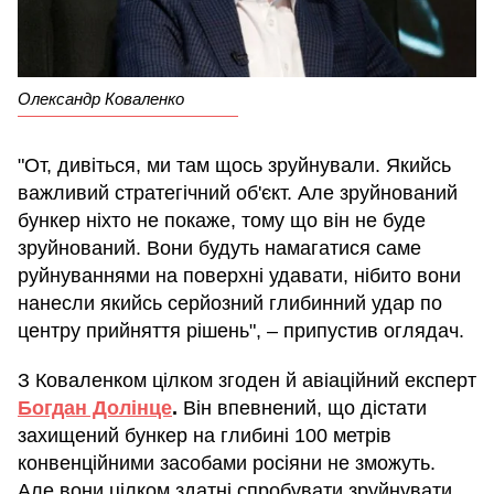
Олександр Коваленко
"От, дивіться, ми там щось зруйнували. Якийсь
важливий стратегічний об'єкт. Але зруйнований
бункер ніхто не покаже, тому що він не буде
зруйнований. Вони будуть намагатися саме
руйнуваннями на поверхні удавати, нібито вони
нанесли якийсь серйозний глибинний удар по
центру прийняття рішень", – припустив оглядач.
З Коваленком цілком згоден й авіаційний експерт
Богдан Долінце
.
Він впевнений, що дістати
захищений бункер на глибині 100 метрів
конвенційними засобами росіяни не зможуть.
Але вони цілком здатні спробувати зруйнувати