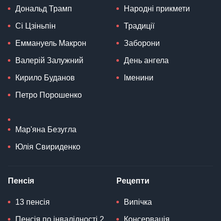
Дональд Трамп
Народні прикмети
Сі Цзіньпін
Традиції
Еммануель Макрон
Заборони
Валерій Залужний
День ангела
Кирило Буданов
Іменини
Петро Порошенко
Мар'яна Безугла
Юлія Свириденко
Пенсія
Рецепти
13 пенсія
Випічка
Пенсія по інвалідності 2
Консервація