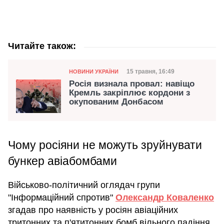
Читайте також:
Категорія
Дата публікації
15 травня, 16:49
НОВИНИ УКРАЇНИ
Росія визнала провал: навіщо
Кремль закріплює кордони з
окупованим Донбасом
Чому росіяни не можуть зруйнувати
бункер авіабомбами
Військово-політичний оглядач групи
"Інформаційний спротив"
Олександр Коваленко
згадав про наявність у росіян авіаційних
тритонних та п'ятитонних бомб вільного падіння