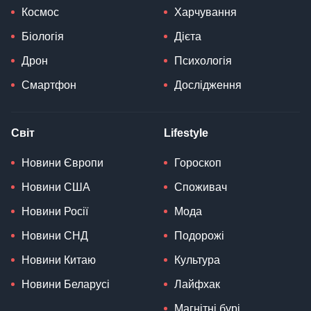
Космос
Харчування
Біологія
Дієта
Дрон
Психологія
Смартфон
Дослідження
Світ
Lifestyle
Новини Європи
Гороскоп
Новини США
Споживач
Новини Росії
Мода
Новини СНД
Подорожі
Новини Китаю
Культура
Новини Беларусі
Лайфхак
Магнітні бурі