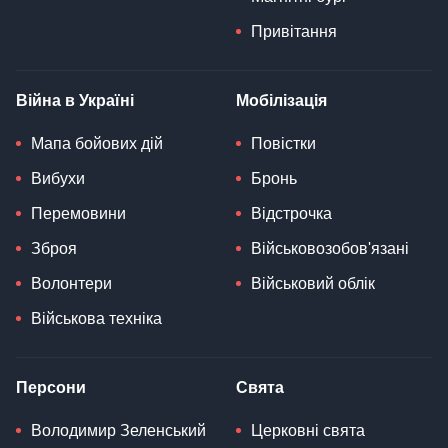
Привітання
Війна в Україні
Мобілізація
Мапа бойових дій
Повістки
Вибухи
Бронь
Перемовини
Відстрочка
Зброя
Військовозобов'язані
Волонтери
Військовий облік
Військова техніка
Персони
Свята
Володимир Зеленський
Церковні свята