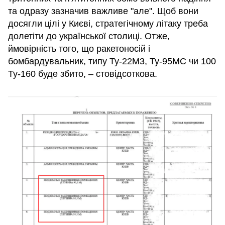
та одразу зазначив важливе "але". Щоб вони
досягли цілі у Києві, стратегічному літаку треба
долетіти до української столиці. Отже,
ймовірність того, що ракетоносій і
бомбардувальник, типу Ту-22М3, Ту-95МС чи 100
Ту-160 буде збито, – стовідсоткова.