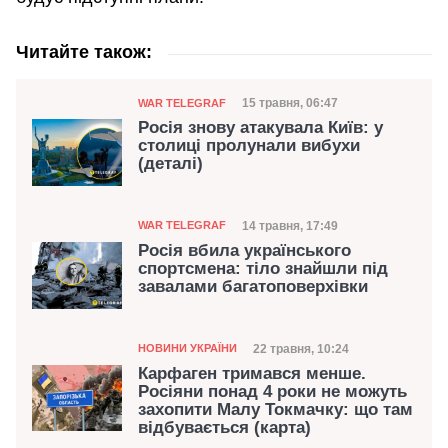
Читайте також:
Категорія
Дата публікації
15 травня, 06:47
WAR TELEGRAF
Росія знову атакувала Київ: у
столиці пролунали вибухи
(деталі)
Категорія
Дата публікації
14 травня, 17:49
WAR TELEGRAF
Росія вбила українського
спортсмена: тіло знайшли під
завалами багатоповерхівки
Категорія
Дата публікації
22 травня, 10:24
НОВИНИ УКРАЇНИ
Карфаген тримався менше.
Росіяни понад 4 роки не можуть
захопити Малу Токмачку: що там
відбувається (карта)