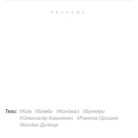
Теги:
#Київ
#Бомби
#Кинджал
#Бункери
#Олександр Коваленко
#Ракета Орєшнік
#Богдан Долінце