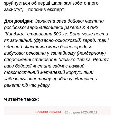
зруйнується об перші шари залізобетонного
захисту", – пояснив експерт.
Для довідки:
Заявлена вага бойової частини
російської аеробалістичної ракети Х-47М2
"Кинджал" становить 500 кг. Вона може нести
як звичайний (фугасно-осколковий) заряд, так і
ядерний. Фактична маса безпосередньо
вибухової речовини у звичайному (неядерному)
спорядженні становить близько 150 кг. Решту
ваги бойової частини займає важкий,
товстостінний металевий корпус, який
забезпечує кінетичну пробивну здатність
ракети під час удару.
Читайте також:
Категорія
Дата публікації
23 грудня 2025, 08:11
НОВИНИ УКРАЇНИ