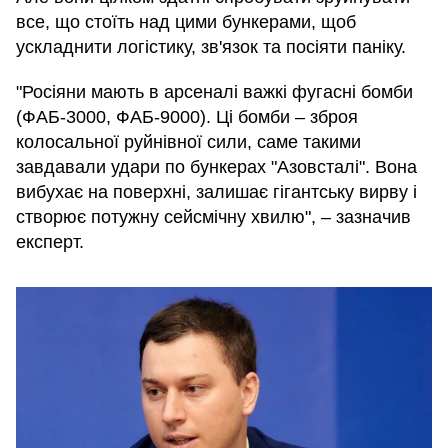
все, що стоїть над цими бункерами, щоб
ускладнити логістику, зв'язок та посіяти паніку.
"Росіяни мають в арсеналі важкі фугасні бомби
(ФАБ-3000, ФАБ-9000). Ці бомби – зброя
колосальної руйнівної сили, саме такими
завдавали удари по бункерах "Азовсталі". Вона
вибухає на поверхні, залишає гігантську вирву і
створює потужну сейсмічну хвилю", – зазначив
експерт.