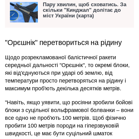
Пару хвилин, щоб сховатись. За
скільки "Кинджал" долітає до
міст України (карта)
"Орєшнік" перетвориться на рідину
Щодо розрекламованої балістичної ракети
середньої дальності "Орєшнік", то окремі блоки,
які від'єднуються при ударі об землю, від
температури просто перетворяться на рідину і
максимум проб'ють декілька десятків метрів.
"Навіть, якщо уявити, що росіяни зробили бойові
блоки з суцільної вольфрамової болванки – вони
все одно не проб'ють 100 метрів. Щоб фізично
пробити 100 метрів породи на гіперзвуковій
швидкості, це має бути суцільний шматок