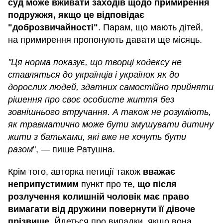
суд може вживати заходів щодо примирення
подружжя, якщо це відповідає
"доброзвичайності"
. Парам, що мають дітей,
на примирення пропонують давати ще місяць.
"Ця норма показує, що творці кодексу не
ставляться до українців і українок як до
дорослих людей, здатних самостійно прийняти
рішення про своє особисте життя без
зовнішнього втручання. А також не розуміють,
як травматично може бути змушувати дитину
жити з батьками, які вже не хочуть бути
разом
", — пише Ратушна.
Крім того, авторка петиції також
вважає
неприпустимим
пункт про те,
що після
розлучення колишній чоловік має право
вимагати від дружини повернути її дівоче
прізвище
. Йдеться про випадки, якщо вона