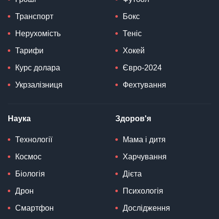
Транспорт
Бокс
Нерухомість
Теніс
Тарифи
Хокей
Курс долара
Євро-2024
Укрзалізниця
Фехтування
Наука
Здоров'я
Технології
Мама і дитя
Космос
Харчування
Біологія
Дієта
Дрон
Психологія
Смартфон
Дослідження