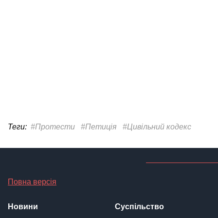
Теги:
#Протести
#Петиція
#Цивільний кодекс
Повна версія
Новини
Суспільство