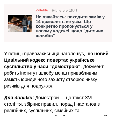
Категорія
Дата публікації
04 лютого, 15:47
УКРАЇНА
Не лякайтесь: виходити заміж у
14 дозволять не усім. Що
конкретно пропонується у
новому кодексі щодо "дитячих
шлюбів"
У петиції правозахисниця наголошує, що
новий
Цивільний кодекс повертає українське
суспільство у часи "домострою"
. Документ
робить інститут шлюбу менш привабливим і
замість юридичного захисту створює низку
ризиків для подружжя.
Для довідки:
Домострой — це текст XVI
століття, збірник правил, порад і настанов з
релігійних, суспільних, сімейних та