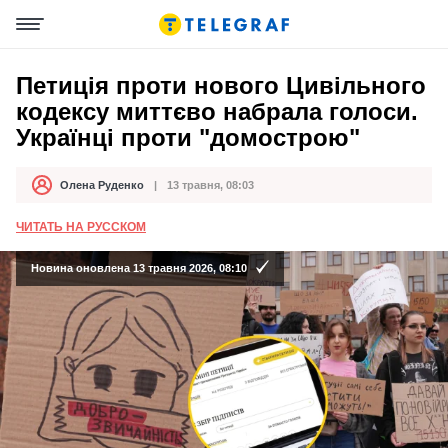
Петиція проти нового Цивільного
кодексу миттєво набрала голоси.
Українці проти "домострою"
Олена Руденко
13 травня, 08:03
Автор
Дата публікації
ЧИТАТЬ НА РУССКОМ
Новина оновлена 13 травня 2026, 08:10