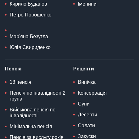
Кирило Буданов
Іменини
Петро Порошенко
Мар'яна Безугла
Юлія Свириденко
Пенсія
Рецепти
13 пенсія
Випічка
Пенсія по інвалідності 2
Консервація
група
Супи
Військова пенсія по
Десерти
інвалідності
Салати
Мінімальна пенсія
Закуски
Пенсія за вислугу років