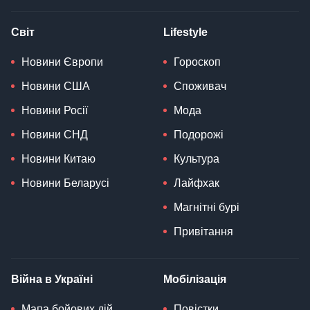
Світ
Lifestyle
Новини Європи
Гороскоп
Новини США
Споживач
Новини Росії
Мода
Новини СНД
Подорожі
Новини Китаю
Культура
Новини Беларусі
Лайфхак
Магнітні бурі
Привітання
Війна в Україні
Мобілізація
Мапа бойових дій
Повістки