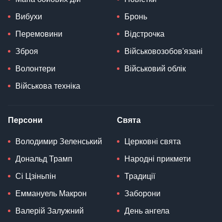
Вибухи
Бронь
Перемовини
Відстрочка
Зброя
Військовозобов'язані
Волонтери
Військовий облік
Військова техніка
Персони
Свята
Володимир Зеленський
Церковні свята
Дональд Трамп
Народні прикмети
Сі Цзіньпін
Традиції
Еммануель Макрон
Заборони
Валерій Залужний
День ангела