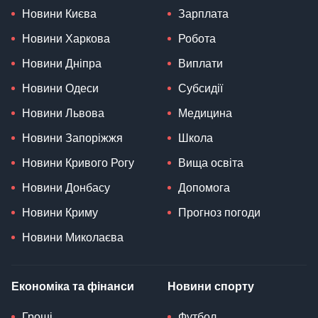
Новини Києва
Зарплата
Новини Харкова
Робота
Новини Дніпра
Виплати
Новини Одеси
Субсидії
Новини Львова
Медицина
Новини Запоріжжя
Школа
Новини Кривого Рогу
Вища освіта
Новини Донбасу
Допомога
Новини Криму
Прогноз погоди
Новини Миколаєва
Економіка та фінанси
Новини спорту
Гроші
Футбол