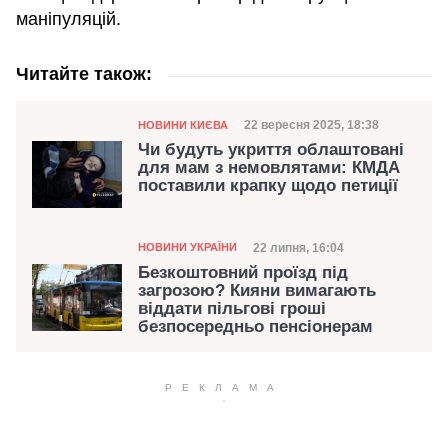
маніпуляцій.
Читайте також:
Категорія
Дата публікації
22 вересня 2025, 18:38
НОВИНИ КИЄВА
Чи будуть укриття облаштовані
для мам з немовлятами: КМДА
поставили крапку щодо петиції
Категорія
Дата публікації
22 липня, 16:04
НОВИНИ УКРАЇНИ
Безкоштовний проїзд під
загрозою? Кияни вимагають
віддати пільгові гроші
безпосередньо пенсіонерам