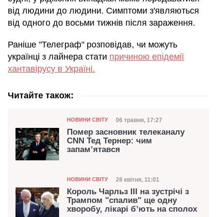
від людини до людини. Симптоми з'являються
від одного до восьми тижнів після зараження.
Раніше "Телеграф" розповідав, чи можуть
українці з лайнера стати
причиною епідемії
хантавірусу в Україні.
Читайте також:
Категорія
Дата публікації
06 травня, 17:27
НОВИНИ СВІТУ
Помер засновник телеканалу
CNN Тед Тернер: чим
запам’ятався
Категорія
Дата публікації
28 квітня, 11:01
НОВИНИ СВІТУ
Король Чарльз III на зустрічі з
Трампом "спалив" ще одну
хворобу, лікарі б’ють на сполох