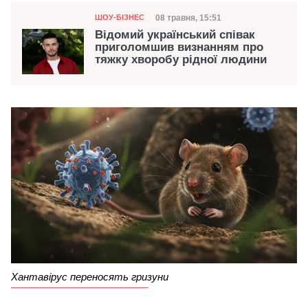
Категорія
Дата публікації
08 травня, 15:51
ШОУ-БІЗНЕС
Відомий український співак
приголомшив визнанням про
тяжку хворобу рідної людини
Хантавірус переносять гризуни