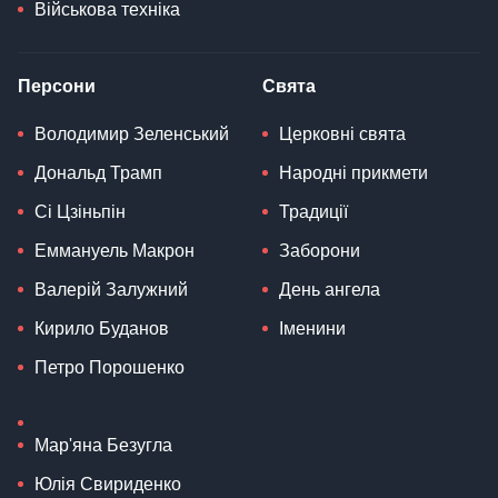
Військова техніка
Персони
Свята
Володимир Зеленський
Церковні свята
Дональд Трамп
Народні прикмети
Сі Цзіньпін
Традиції
Еммануель Макрон
Заборони
Валерій Залужний
День ангела
Кирило Буданов
Іменини
Петро Порошенко
Мар'яна Безугла
Юлія Свириденко