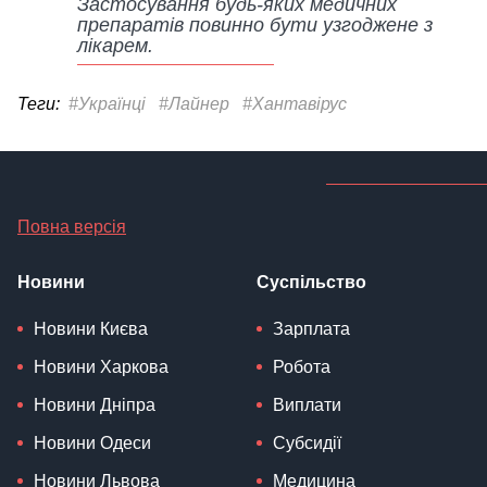
Застосування будь-яких медичних
препаратів повинно бути узгоджене з
лікарем.
Теги:
#Українці
#Лайнер
#Хантавірус
Повна версія
Новини
Суспільство
Новини Києва
Зарплата
Новини Харкова
Робота
Новини Дніпра
Виплати
Новини Одеси
Субсидії
Новини Львова
Медицина