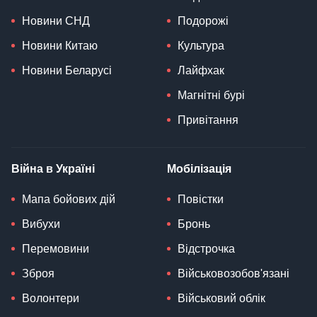
Новини СНД
Подорожі
Новини Китаю
Культура
Новини Беларусі
Лайфхак
Магнітні бурі
Привітання
Війна в Україні
Мобілізація
Мапа бойових дій
Повістки
Вибухи
Бронь
Перемовини
Відстрочка
Зброя
Військовозобов'язані
Волонтери
Військовий облік