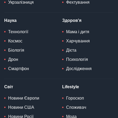
Укрзалізниця
Фехтування
Наука
Здоров'я
Технології
Мама і дитя
Космос
Харчування
Біологія
Дієта
Дрон
Психологія
Смартфон
Дослідження
Світ
Lifestyle
Новини Європи
Гороскоп
Новини США
Споживач
Новини Росії
Мода