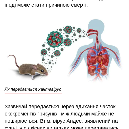
іноді може стати причиною смерті.
Як передається хантавірус
Зазвичай передається через вдихання часток
екскрементів гризунів і між людьми майже не
поширюється. Втім, вірус Андес, виявлений на
судні, у рідкісних випадках може передаватися