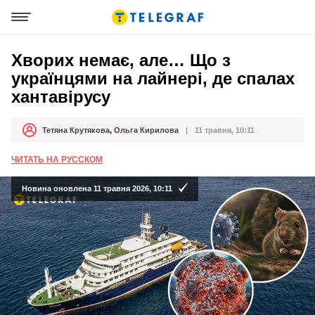
Хворих немає, але… Що з
українцями на лайнері, де спалах
хантавірусу
Тетяна Крутякова
,
Ольга Кирилова
11 травня, 10:11
Автор
Дата публікації
ЧИТАТЬ НА РУССКОМ
Новина оновлена 11 травня 2026, 10:11