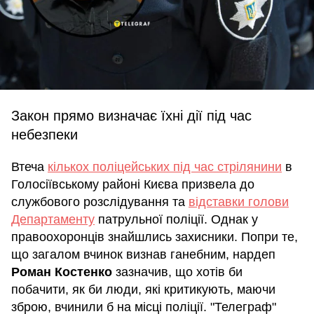
Закон прямо визначає їхні дії під час
небезпеки
Втеча
кількох поліцейських під час стрілянини
в
Голосіївському районі Києва призвела до
службового розслідування та
відставки голови
Департаменту
патрульної поліції. Однак у
правоохоронців знайшлись захисники. Попри те,
що загалом вчинок визнав ганебним, нардеп
Роман Костенко
зазначив, що хотів би
побачити, як би люди, які критикують, маючи
зброю, вчинили б на місці поліції. "Телеграф"