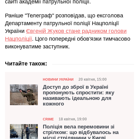
сайті академії патрульної поліції.
Раніше "Телеграф" розповідав, що ексголова
Департаменту патрульної поліції Нацполіції
України
Євгеній Жуков стане радником голови
Нацполіції
. Цого попередні обов'язки тимчасово
виконуватиме заступник.
Читайте також:
Категорія
Дата публікації
20 квітня, 15:00
НОВИНИ УКРАЇНИ
Доступ до зброї в Україні
пропонують спростити: яку
називають ідеальною для
кожного
Категорія
Дата публікації
18 квітня, 19:00
CRIME
Поліція вела перемовини зі
стрілком: що відбувалось на
місці стрілянини у Києві