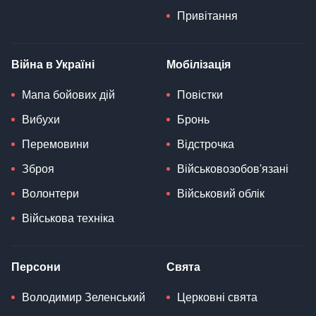
Привітання
Війна в Україні
Мобілізація
Мапа бойових дій
Повістки
Вибухи
Бронь
Перемовини
Відстрочка
Зброя
Військовозобов'язані
Волонтери
Військовий облік
Військова техніка
Персони
Свята
Володимир Зеленський
Церковні свята