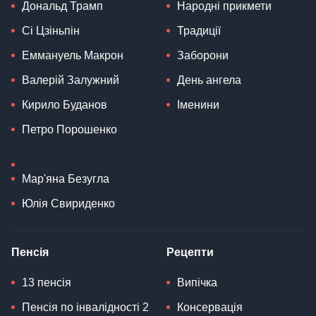
Дональд Трамп
Народні прикмети
Сі Цзіньпін
Традиції
Еммануель Макрон
Заборони
Валерій Залужний
День ангела
Кирило Буданов
Іменини
Петро Порошенко
Мар'яна Безугла
Юлія Свириденко
Пенсія
Рецепти
13 пенсія
Випічка
Пенсія по інвалідності 2
Консервація