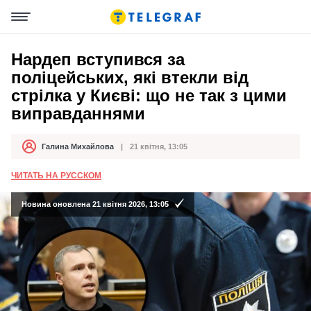
Нардеп вступився за
поліцейських, які втекли від
стрілка у Києві: що не так з цими
виправданнями
Галина Михайлова
21 квітня, 13:05
Автор
Дата публікації
ЧИТАТЬ НА РУССКОМ
Новина оновлена 21 квітня 2026, 13:05