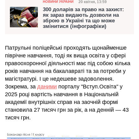
Категорія
Дата публікації
20 квітня, 13:59
НОВИНИ УКРАЇНИ
300 доларів за право на захист:
як зараз видають дозволи на
зброю в Україні та що може
змінитися (інфографіки)
Патрульні поліцейські проходять щонайменше
піврічне навчання, тоді як вища освіта у сфері
правоохоронної діяльності має під собою кілька
років навчання на бакалавраті та за потреби у
магістратурі. І це недешеве задоволення.
Зокрема, за
даними
порталу "Вступ.Освіта" у
2025 році вартість навчання в Національній
академії внутрішніх справ на заочній формі
становила 27 тисяч грн за рік, а на денній — 43
тисяч грн.