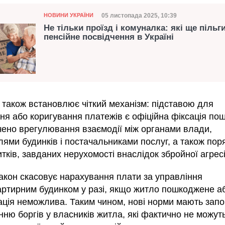
Категорія
Дата публікації
05 листопада 2025, 10:39
НОВИНИ УКРАЇНИ
Не тільки проїзд і комуналка: які ще пільг
пенсійне посвідчення в Україні
 також встановлює чіткий механізм: підставою для
ня або коригування платежів є офіційна фіксація по
ено врегулювання взаємодії між органами влади,
лями будинків і постачальниками послуг, а також пор
итків, завданих нерухомості внаслідок збройної агресі
акон скасовує нарахування плати за управління
артирним будинком у разі, якщо житло пошкоджене а
ація неможлива. Таким чином, нові норми мають запо
ню боргів у власників житла, які фактично не можут