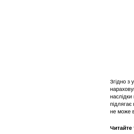
Згідно з 
нараховув
наслідки
підлягає 
не може 
Читайте 