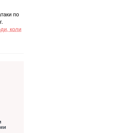
атаки по
г.
оди, коли
и
ими