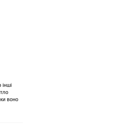
 інші
итло
оки воно