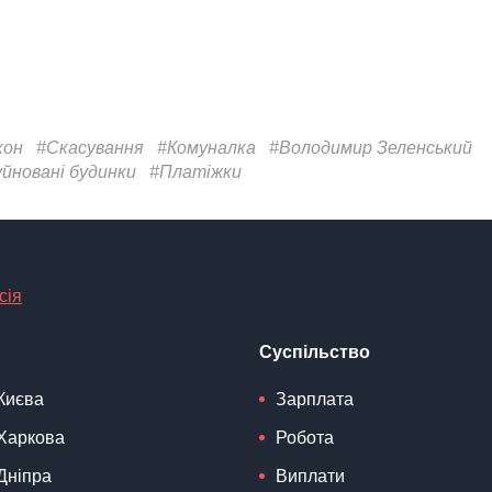
кон
#Скасування
#Комуналка
#Володимир Зеленський
уйновані будинки
#Платіжки
сія
Суспільство
Києва
Зарплата
Харкова
Робота
Дніпра
Виплати