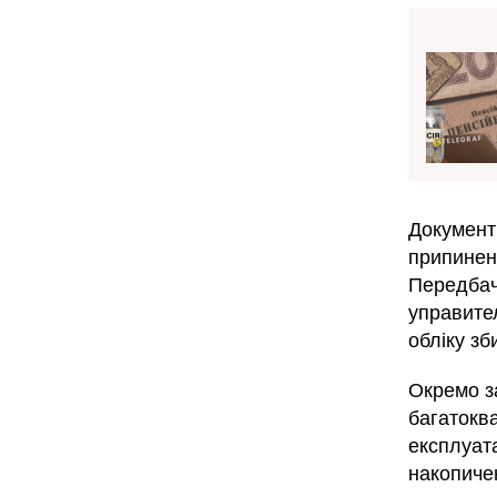
Документ
припинен
Передбач
управите
обліку зб
Окремо з
багатокв
експлуат
накопичен