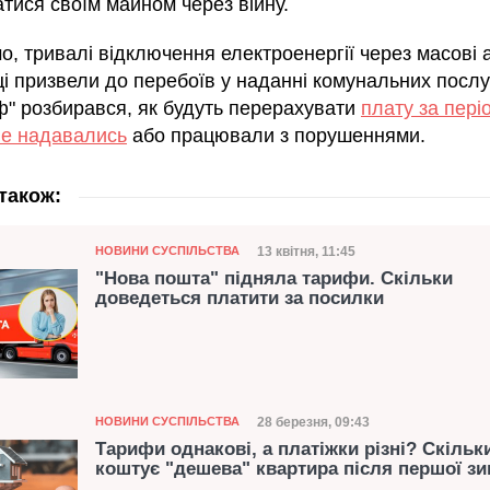
тися своїм майном через війну.
, тривалі відключення електроенергії через масові 
і призвели до перебоїв у наданні комунальних послу
ф" розбирався, як будуть перерахувати
плату за пері
не надавались
або працювали з порушеннями.
також:
Категорія
Дата публікації
13 квітня, 11:45
НОВИНИ СУСПІЛЬСТВА
"Нова пошта" підняла тарифи. Скільки
доведеться платити за посилки
Категорія
Дата публікації
28 березня, 09:43
НОВИНИ СУСПІЛЬСТВА
Тарифи однакові, а платіжки різні? Скільк
коштує "дешева" квартира після першої з