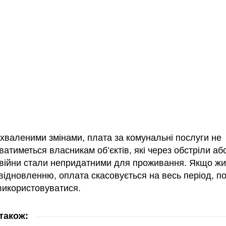
ухваленими змінами, плата за комунальні послуги не
атиметься власникам об’єктів, які через обстріли або
 війни стали непридатними для проживання. Якщо ж
відновленню, оплата скасовується на весь період, п
використовуватися.
також: