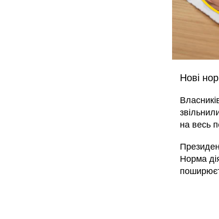
Нові нор
Власникі
звільнил
на весь п
Президен
Норма дія
поширюєт