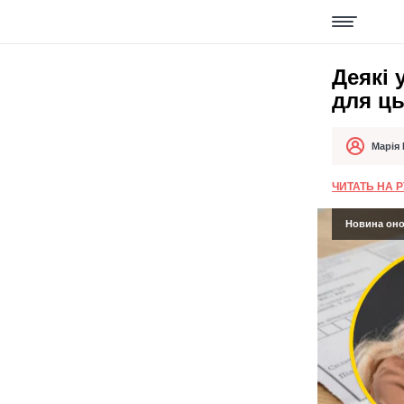
Деякі 
для ць
Марія
Автор
Дата публік
ЧИТАТЬ НА 
Новина онов