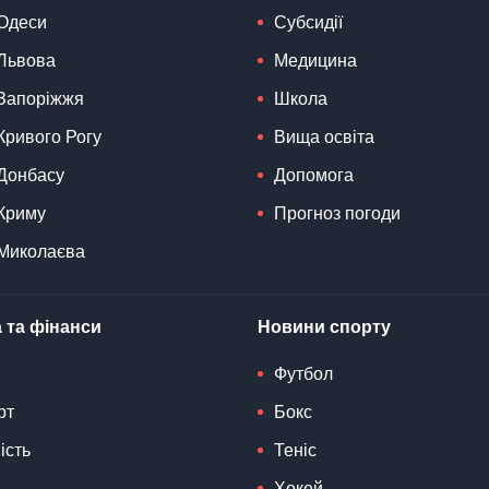
Одеси
Субсидії
Львова
Медицина
Запоріжжя
Школа
Кривого Рогу
Вища освіта
Донбасу
Допомога
Криму
Прогноз погоди
Миколаєва
 та фінанси
Новини спорту
Футбол
рт
Бокс
ість
Теніс
Хокей