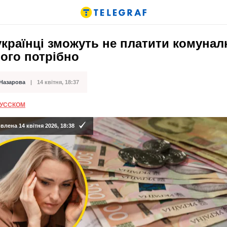
українці зможуть не платити комунал
ого потрібно
 Назарова
14 квітня, 18:37
ації
РУССКОМ
лена 14 квітня 2026, 18:38