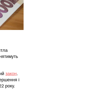
итла
инятимуть
ний
закон
.
вершення і
2 року.