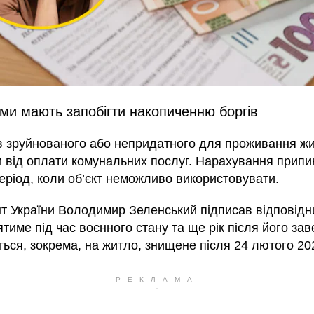
ми мають запобігти накопиченню боргів
в зруйнованого або непридатного для проживання ж
и від оплати комунальних послуг. Нарахування прип
еріод, коли об’єкт неможливо використовувати.
т України Володимир Зеленський підписав відповід
тиме під час воєнного стану та ще рік після його за
ься, зокрема, на житло, знищене після 24 лютого 202