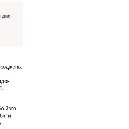
и дає
шкоджень.
ядок
ї.
бо його
бігти
ь