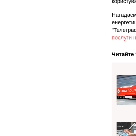
користува
Нагадаємо
енергетиц
"Телегра
послуги 
Читайте 