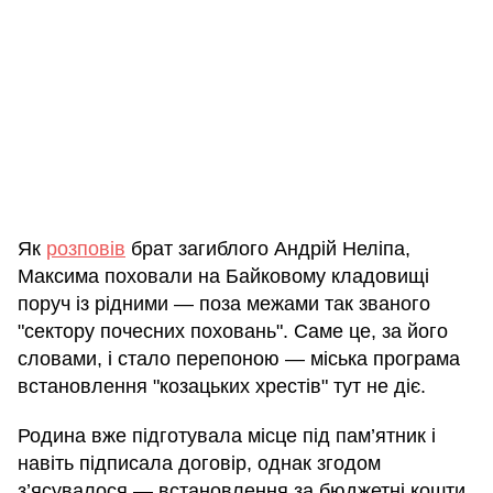
Як
розповів
брат загиблого Андрій Неліпа,
Максима поховали на Байковому кладовищі
поруч із рідними — поза межами так званого
"сектору почесних поховань". Саме це, за його
словами, і стало перепоною — міська програма
встановлення "козацьких хрестів" тут не діє.
Родина вже підготувала місце під пам’ятник і
навіть підписала договір, однак згодом
з’ясувалося — встановлення за бюджетні кошти