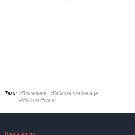
Теги:
#Поховання
#Байкове кладовище
#Максим Неліпа
Повна версія