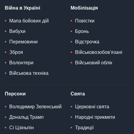
Війна в Україні
Мобілізація
Мапа бойових дій
Повістки
Вибухи
Бронь
Перемовини
Відстрочка
Зброя
Військовозобов'язані
Волонтери
Військовий облік
Військова техніка
Персони
Свята
Володимир Зеленський
Церковні свята
Дональд Трамп
Народні прикмети
Сі Цзіньпін
Традиції