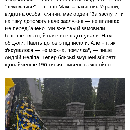
"неможливе". "І те що Макс – захисник України,
видатна особа, киянин, має орден "За заслуги" й
на таку допомогу наче заслужив — не впливає.
Не передбачено. Ми вже там й замовили
бетонне плато, й наче все підготували. Нам
обіцяли. Навіть договір підписали. Але ніт, як
з'ясувалося — не можна, помилка", — пише
Андрій Неліпа. Тепер близькі змушені збирати
щонайменше 150 тисяч гривень самостійно.