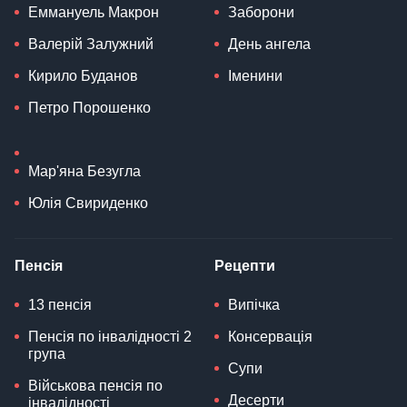
Еммануель Макрон
Заборони
Валерій Залужний
День ангела
Кирило Буданов
Іменини
Петро Порошенко
Мар'яна Безугла
Юлія Свириденко
Пенсія
Рецепти
13 пенсія
Випічка
Пенсія по інвалідності 2
Консервація
група
Супи
Військова пенсія по
Десерти
інвалідності