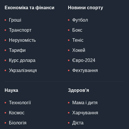
Економіка та фінанси
Новини спорту
Гроші
Футбол
Транспорт
Бокс
Нерухомість
Теніс
Тарифи
Хокей
Курс долара
Євро-2024
Укрзалізниця
Фехтування
Наука
Здоров'я
Технології
Мама і дитя
Космос
Харчування
Біологія
Дієта