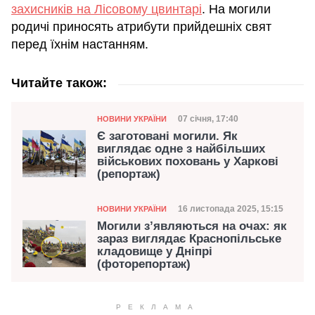
захисників на Лісовому цвинтарі
. На могили
родичі приносять атрибути прийдешніх свят
перед їхнім настанням.
Читайте також:
Категорія
Дата публікації
07 січня, 17:40
НОВИНИ УКРАЇНИ
Є заготовані могили. Як
виглядає одне з найбільших
військових поховань у Харкові
(репортаж)
Категорія
Дата публікації
16 листопада 2025, 15:15
НОВИНИ УКРАЇНИ
Могили з’являються на очах: як
зараз виглядає Краснопільське
кладовище у Дніпрі
(фоторепортаж)