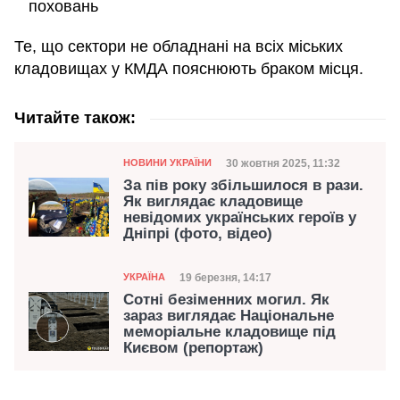
поховань
Те, що сектори не обладнані на всіх міських
кладовищах у КМДА пояснюють браком місця.
Читайте також:
Категорія
Дата публікації
30 жовтня 2025, 11:32
НОВИНИ УКРАЇНИ
За пів року збільшилося в рази.
Як виглядає кладовище
невідомих українських героїв у
Дніпрі (фото, відео)
Категорія
Дата публікації
19 березня, 14:17
УКРАЇНА
Сотні безіменних могил. Як
зараз виглядає Національне
меморіальне кладовище під
Києвом (репортаж)