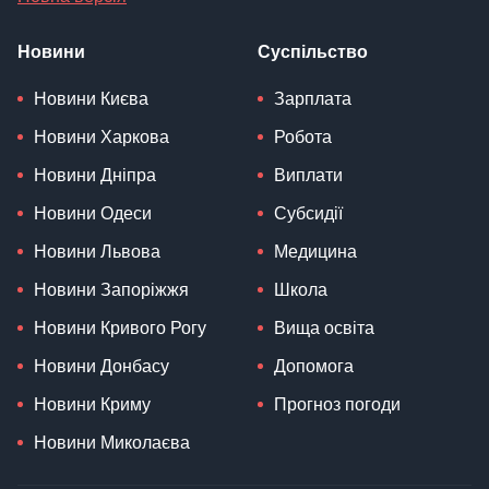
Новини
Суспільство
Новини Києва
Зарплата
Новини Харкова
Робота
Новини Дніпра
Виплати
Новини Одеси
Субсидії
Новини Львова
Медицина
Новини Запоріжжя
Школа
Новини Кривого Рогу
Вища освіта
Новини Донбасу
Допомога
Новини Криму
Прогноз погоди
Новини Миколаєва