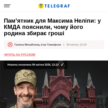
Пам’ятник для Максима Неліпи: у
КМДА пояснили, чому його
родина збирає гроші
Галина Михайлова
,
Ігор Тимофєєв
09 квітня, 12:19
Автор
Дата публікації
ЧИТАТЬ НА РУССКОМ
Новина оновлена 09 квітня 2026, 12:23