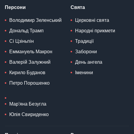
Персони
Свята
Володимир Зеленський
Церковні свята
Дональд Трамп
Народні прикмети
Сі Цзіньпін
Традиції
Еммануель Макрон
Заборони
Валерій Залужний
День ангела
Кирило Буданов
Іменини
Петро Порошенко
Мар'яна Безугла
Юлія Свириденко