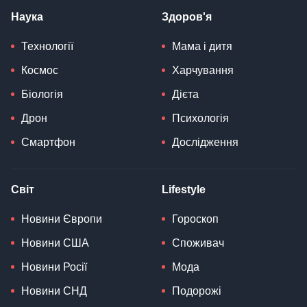
Наука
Здоров'я
Технології
Мама і дитя
Космос
Харчування
Біологія
Дієта
Дрон
Психологія
Смартфон
Дослідження
Світ
Lifestyle
Новини Європи
Гороскоп
Новини США
Споживач
Новини Росії
Мода
Новини СНД
Подорожі