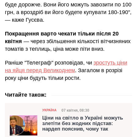
буде дорожче. Вони його можуть завозити по 100
грн, а вроздріб ви його будете купувати 180-190",
— каже Гусєва.
Покращення варто чекати тільки після 20
квітня
— через збільшення кількості вітчизняних
томатів з теплиць, ціна може піти вниз.
Раніше "Телеграф" розповідав, чи
зростуть ціни
на яйця перед Великоднем
. Загалом в розрізі
року ціни будуть тільки рости.
Читайте також:
Категорія
Дата публікації
07 квітня, 08:30
УКРАЇНА
Ціни на світло в Україні можуть
злетіти без жодних підстав:
нардеп пояснив, чому так