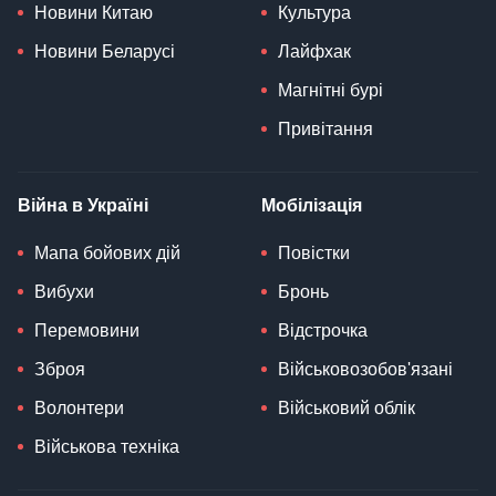
Новини Китаю
Культура
Новини Беларусі
Лайфхак
Магнітні бурі
Привітання
Війна в Україні
Мобілізація
Мапа бойових дій
Повістки
Вибухи
Бронь
Перемовини
Відстрочка
Зброя
Військовозобов'язані
Волонтери
Військовий облік
Військова техніка