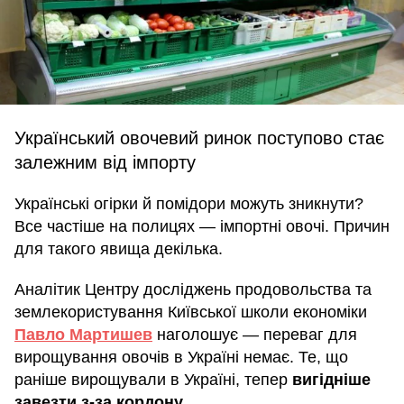
Український овочевий ринок поступово стає
залежним від імпорту
Українські огірки й помідори можуть зникнути?
Все частіше на полицях — імпортні овочі. Причин
для такого явища декілька.
Аналітик Центру досліджень продовольства та
землекористування Київської школи економіки
Павло Мартишев
наголошує — переваг для
вирощування овочів в Україні немає. Те, що
раніше вирощували в Україні, тепер
вигідніше
завезти з-за кордону
.