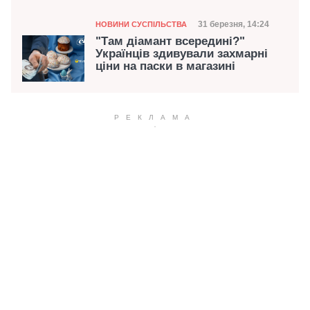
Категорія
Дата публікації
31 березня, 14:24
НОВИНИ СУСПІЛЬСТВА
"Там діамант всередині?"
Українців здивували захмарні
ціни на паски в магазині