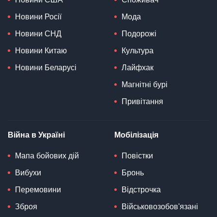
Новини Росії
Мода
Новини СНД
Подорожі
Новини Китаю
Культура
Новини Беларусі
Лайфхак
Магнітні бурі
Привітання
Війна в Україні
Мобілізація
Мапа бойових дій
Повістки
Вибухи
Бронь
Перемовини
Відстрочка
Зброя
Військовозобов'язані