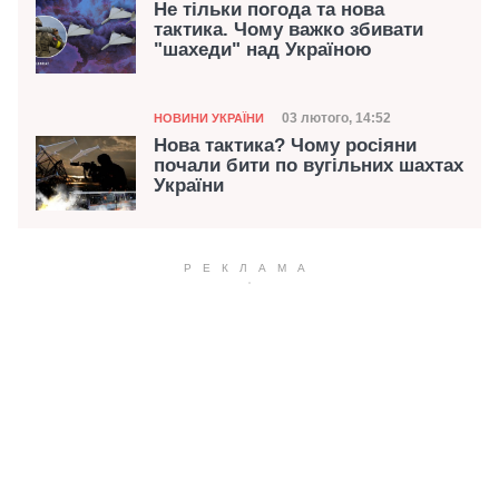
Не тільки погода та нова
тактика. Чому важко збивати
"шахеди" над Україною
Категорія
Дата публікації
03 лютого, 14:52
НОВИНИ УКРАЇНИ
Нова тактика? Чому росіяни
почали бити по вугільних шахтах
України