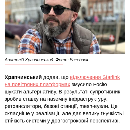
Анатолій Храпчинський. Фото: Facebook
Храпчинський
додав, що
відключення Starlink
на повітряних платформах
змусило Росію
шукати альтернативу. В результаті супротивник
зробив ставку на наземну інфраструктуру:
ретранслятори, базові станції, mesh-вузли. Це
складніше у реалізації, але дає велику гнучкість і
стійкість системи у довгостроковій перспективі.