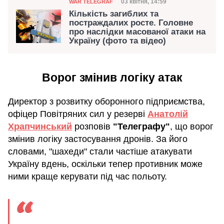
Категорія
Дата публікації
03 квітня, 14:59
WAR TELEGRAF
Кількість загиблих та
постраждалих росте. Головне
про наслідки масованої атаки на
Україну (фото та відео)
Ворог змінив логіку атак
Директор з розвитку оборонного підприємства,
офіцер Повітряних сил у резерві
Анатолій
Храпчинський
розповів
"Телеграфу"
, що ворог
змінив логіку застосування дронів. За його
словами, "шахеди" стали частіше атакувати
Україну вдень, оскільки тепер противник може
ними краще керувати під час польоту.