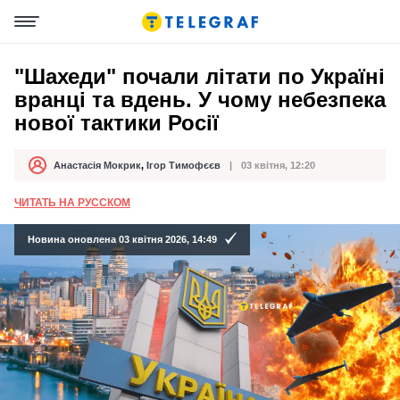
"Шахеди" почали літати по Україні
вранці та вдень. У чому небезпека
нової тактики Росії
Анастасія Мокрик
,
Ігор Тимофєєв
03 квітня, 12:20
Автор
Дата публікації
ЧИТАТЬ НА РУССКОМ
Новина оновлена 03 квітня 2026, 14:49