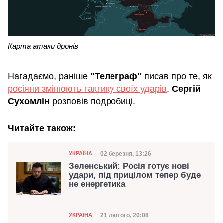
Карта атаки дронів
Нагадаємо, раніше
"Телеграф"
писав про те, як
росіяни змінюють тактику своїх ударів
.
Сергій
Сухомлін
розповів подробиці.
Читайте також:
Категорія
Дата публікації
02 березня, 13:26
УКРАЇНА
Зеленський: Росія готує нові
удари, під прицілом тепер буде
не енергетика
Категорія
Дата публікації
21 лютого, 20:08
УКРАЇНА