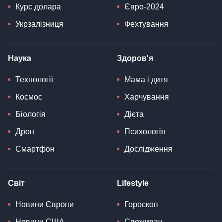
Курс долара
Євро-2024
Укрзалізниця
Фехтування
Наука
Здоров'я
Технології
Мама і дитя
Космос
Харчування
Біологія
Дієта
Дрон
Психологія
Смартфон
Дослідження
Світ
Lifestyle
Новини Європи
Гороскоп
Новини США
Споживач