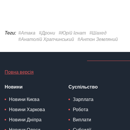
Теги:
#Атака
#Дрони
#Юрій Ігнат
#Шахед
#Анатолій Храпчинський
#Антон Земляний
Повна версія
Новини
Суспільство
Новини Києва
Зарплата
Новини Харкова
Робота
Новини Дніпра
Виплати
Новини Одеси
Субсидії