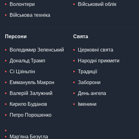
Волонтери
Військовий облік
Військова техніка
Персони
Свята
Володимир Зеленський
Церковні свята
Дональд Трамп
Народні прикмети
Сі Цзіньпін
Традиції
Еммануель Макрон
Заборони
Валерій Залужний
День ангела
Кирило Буданов
Іменини
Петро Порошенко
Мар'яна Безугла