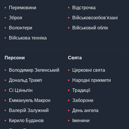
Перемовини
Відстрочка
Зброя
Військовозобов'язані
Волонтери
Військовий облік
Військова техніка
Персони
Свята
Володимир Зеленський
Церковні свята
Дональд Трамп
Народні прикмети
Сі Цзіньпін
Традиції
Еммануель Макрон
Заборони
Валерій Залужний
День ангела
Кирило Буданов
Іменини