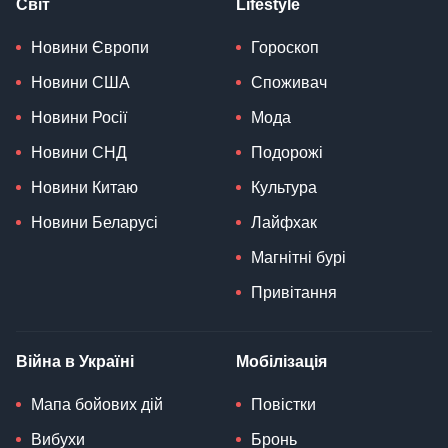
Світ
Lifestyle
Новини Європи
Гороскоп
Новини США
Споживач
Новини Росії
Мода
Новини СНД
Подорожі
Новини Китаю
Культура
Новини Беларусі
Лайфхак
Магнітні бурі
Привітання
Війна в Україні
Мобілізація
Мапа бойових дій
Повістки
Вибухи
Бронь