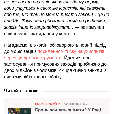
це покласти на папір як законодавчу норму,
вони упруться у своїх же юристів, які скажуть
про те, що так не можна
писати закони, і це не
пройде. Тому одна річ мати заряд на реформи, і
зовсім інше їх запроваджувати",
— резюмував
співрозмовник видання у комітеті.
Нагадаємо, в Україні обговорюють новий підхід
до мобілізації з
посиленням тиску на ухилянтів
через цифрові інструменти
. Йдеться про
застосування примусових заходів приблизно до
двох мільйонів чоловіків, які фактично зникли із
системи військового обліку.
Читайте також:
Категорія
Дата публікації
02 квітня, 17:27
НОВИНИ УКРАЇНИ
Бронь почнуть знімати? У Раді