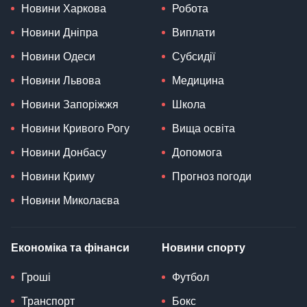
Новини Харкова
Робота
Новини Дніпра
Виплати
Новини Одеси
Субсидії
Новини Львова
Медицина
Новини Запоріжжя
Школа
Новини Кривого Рогу
Вища освіта
Новини Донбасу
Допомога
Новини Криму
Прогноз погоди
Новини Миколаєва
Економіка та фінанси
Новини спорту
Гроші
Футбол
Транспорт
Бокс