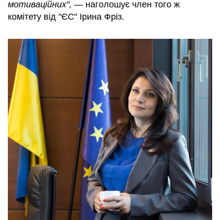
мотиваційних",
— наголошує член того ж
комітету від "ЄС" Ірина Фріз.