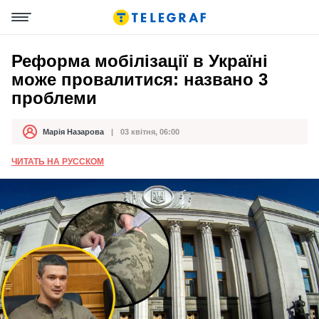
Реформа мобілізації в Україні
може провалитися: названо 3
проблеми
Марія Назарова
03 квітня, 06:00
Автор
Дата публікації
ЧИТАТЬ НА РУССКОМ