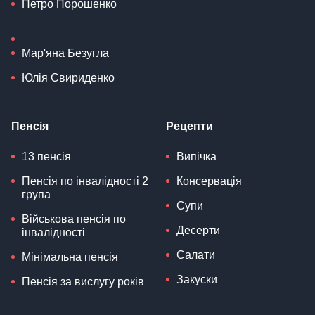
Петро Порошенко
Мар'яна Безугла
Юлія Свириденко
Пенсія
Рецепти
13 пенсія
Випічка
Пенсія по інвалідності 2
Консервація
група
Супи
Військова пенсія по
Десерти
інвалідності
Салати
Мінімальна пенсія
Закуски
Пенсія за вислугу років