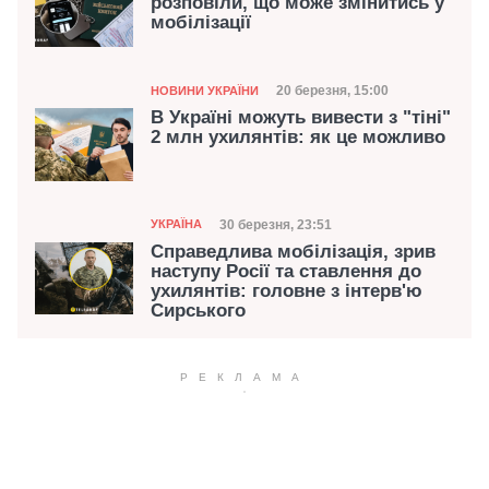
розповіли, що може змінитись у
мобілізації
Категорія
Дата публікації
20 березня, 15:00
НОВИНИ УКРАЇНИ
В Україні можуть вивести з "тіні"
2 млн ухилянтів: як це можливо
Категорія
Дата публікації
30 березня, 23:51
УКРАЇНА
Справедлива мобілізація, зрив
наступу Росії та ставлення до
ухилянтів: головне з інтерв'ю
Сирського