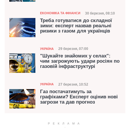
Категорія
Дата публікації
30 березня, 08:10
ЕКОНОМІКА ТА ФІНАНСИ
Треба готуватися до складної
зими: експерт назвав реальні
ризики з газом для українців
Категорія
Дата публікації
29 березня, 07:00
УКРАЇНА
"Шукайте знайомих у селах":
чим загрожують удари росіян по
газовій інфраструктурі
Категорія
Дата публікації
27 березня, 10:52
УКРАЇНА
Газ постачатимуть за
графіками? Експерт оцінив нові
загрози та дав прогноз