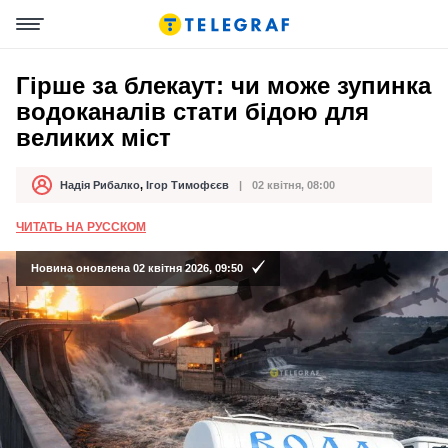
Гірше за блекаут: чи може зупинка
водоканалів стати бідою для
великих міст
Надія Рибалко
,
Ігор Тимофєєв
02 квітня, 08:00
Автор
Дата публікації
ЧИТАТЬ НА РУССКОМ
Новина оновлена 02 квітня 2026, 09:50