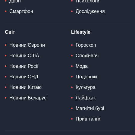
Дрон
Психологія
Смартфон
Дослідження
Світ
Lifestyle
Новини Європи
Гороскоп
Новини США
Споживач
Новини Росії
Мода
Новини СНД
Подорожі
Новини Китаю
Культура
Новини Беларусі
Лайфхак
Магнітні бурі
Привітання