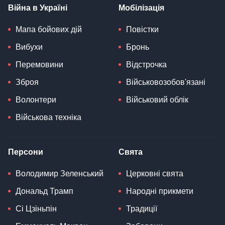
Війна в Україні
Мобілізація
Мапа бойових дій
Повістки
Вибухи
Бронь
Перемовини
Відстрочка
Зброя
Військовозобов'язані
Волонтери
Військовий облік
Військова техніка
Персони
Свята
Володимир Зеленський
Церковні свята
Дональд Трамп
Народні прикмети
Сі Цзіньпін
Традиції