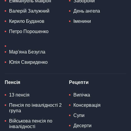
Еммануель Макрон
Заборони
Валерій Залужний
День ангела
Кирило Буданов
Іменини
Петро Порошенко
Мар'яна Безугла
Юлія Свириденко
Пенсія
Рецепти
13 пенсія
Випічка
Пенсія по інвалідності 2
Консервація
група
Супи
Військова пенсія по
Десерти
інвалідності