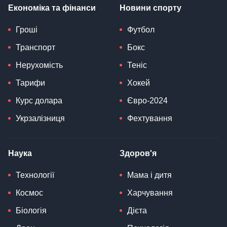
Економіка та фінанси
Новини спорту
Гроші
Футбол
Транспорт
Бокс
Нерухомість
Теніс
Тарифи
Хокей
Курс долара
Євро-2024
Укрзалізниця
Фехтування
Наука
Здоров'я
Технології
Мама і дитя
Космос
Харчування
Біологія
Дієта