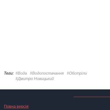
Теги:
#Вода
#Водопостачання
#Обстріли
#Дмитро Новицький
Повна версія