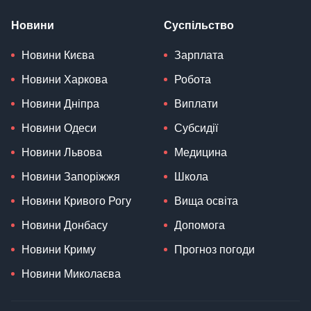
Новини
Суспільство
Новини Києва
Зарплата
Новини Харкова
Робота
Новини Дніпра
Виплати
Новини Одеси
Субсидії
Новини Львова
Медицина
Новини Запоріжжя
Школа
Новини Кривого Рогу
Вища освіта
Новини Донбасу
Допомога
Новини Криму
Прогноз погоди
Новини Миколаєва