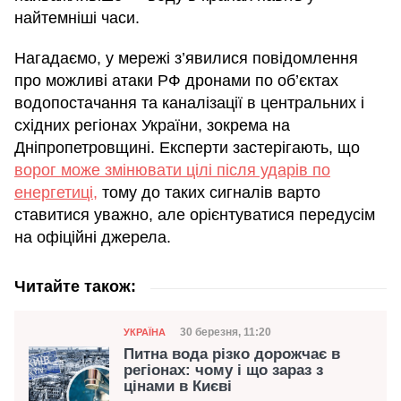
найтемніші часи.
Нагадаємо, у мережі з’явилися повідомлення
про можливі атаки РФ дронами по об’єктах
водопостачання та каналізації в центральних і
східних регіонах України, зокрема на
Дніпропетровщині. Експерти застерігають, що
ворог може змінювати цілі після ударів по
енергетиці,
тому до таких сигналів варто
ставитися уважно, але орієнтуватися передусім
на офіційні джерела.
Читайте також:
Категорія
Дата публікації
30 березня, 11:20
УКРАЇНА
Питна вода різко дорожчає в
регіонах: чому і що зараз з
цінами в Києві