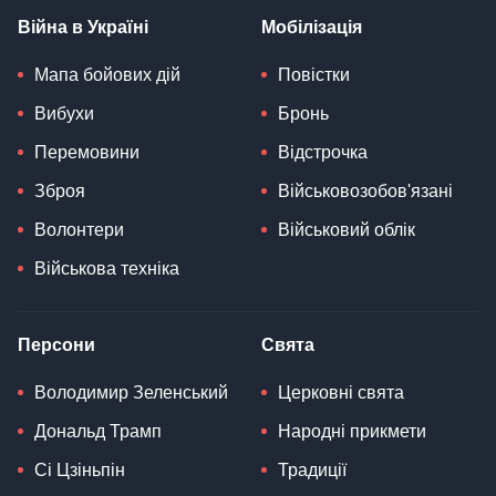
Війна в Україні
Мобілізація
Мапа бойових дій
Повістки
Вибухи
Бронь
Перемовини
Відстрочка
Зброя
Військовозобов'язані
Волонтери
Військовий облік
Військова техніка
Персони
Свята
Володимир Зеленський
Церковні свята
Дональд Трамп
Народні прикмети
Сі Цзіньпін
Традиції