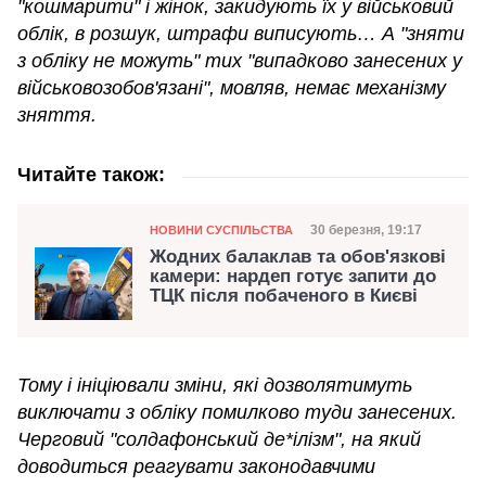
"кошмарити" і жінок, закидують їх у військовий
облік, в розшук, штрафи виписують… А "зняти
з обліку не можуть" тих "випадково занесених у
військовозобов'язані", мовляв, немає механізму
зняття.
Читайте також:
Категорія
Дата публікації
30 березня, 19:17
НОВИНИ СУСПІЛЬСТВА
Жодних балаклав та обов'язкові
камери: нардеп готує запити до
ТЦК після побаченого в Києві
Тому і ініціювали зміни, які дозволятимуть
виключати з обліку помилково туди занесених.
Черговий "солдафонський де*ілізм", на який
доводиться реагувати законодавчими