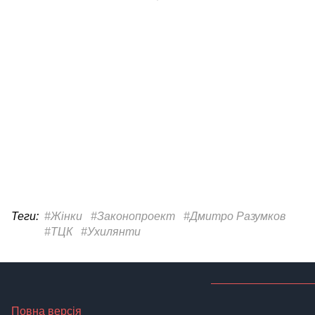
Теги:
#Жінки
#Законопроект
#Дмитро Разумков
#ТЦК
#Ухилянти
Повна версія