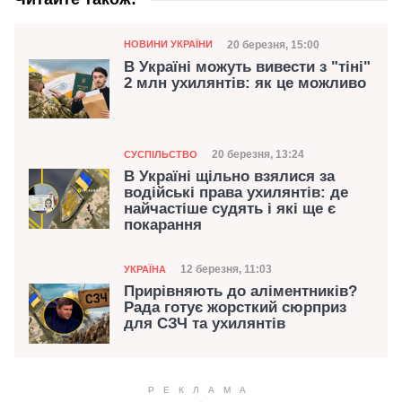
Категорія
Дата публікації
20 березня, 15:00
НОВИНИ УКРАЇНИ
В Україні можуть вивести з "тіні"
2 млн ухилянтів: як це можливо
Категорія
Дата публікації
20 березня, 13:24
СУСПІЛЬСТВО
В Україні щільно взялися за
водійські права ухилянтів: де
найчастіше судять і які ще є
покарання
Категорія
Дата публікації
12 березня, 11:03
УКРАЇНА
Прирівняють до аліментників?
Рада готує жорсткий сюрприз
для СЗЧ та ухилянтів