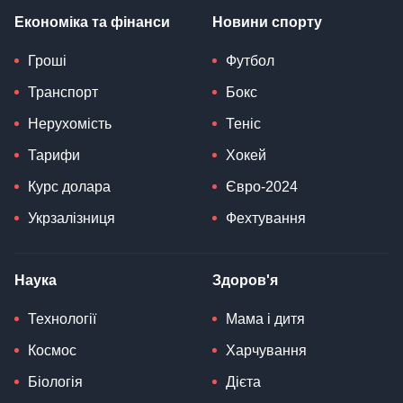
Економіка та фінанси
Новини спорту
Гроші
Футбол
Транспорт
Бокс
Нерухомість
Теніс
Тарифи
Хокей
Курс долара
Євро-2024
Укрзалізниця
Фехтування
Наука
Здоров'я
Технології
Мама і дитя
Космос
Харчування
Біологія
Дієта