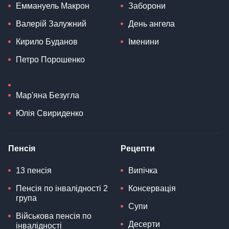
Еммануель Макрон
Заборони
Валерій Залужний
День ангела
Кирило Буданов
Іменини
Петро Порошенко
Мар'яна Безугла
Юлія Свириденко
Пенсія
Рецепти
13 пенсія
Випічка
Пенсія по інвалідності 2
Консервація
група
Супи
Військова пенсія по
Десерти
інвалідності