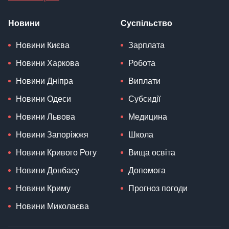
Новини
Суспільство
Новини Києва
Зарплата
Новини Харкова
Робота
Новини Дніпра
Виплати
Новини Одеси
Субсидії
Новини Львова
Медицина
Новини Запоріжжя
Школа
Новини Кривого Рогу
Вища освіта
Новини Донбасу
Допомога
Новини Криму
Прогноз погоди
Новини Миколаєва