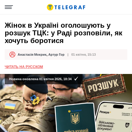
Жінок в Україні оголошують у
розшук ТЦК: у Раді розповіли, як
хочуть боротися
Анастасія Мокрик
,
Артур Гор
01 квітня, 15:13
Автор
Дата публікації
ЧИТАТЬ НА РУССКОМ
Новина оновлена 01 квітня 2026, 18:34