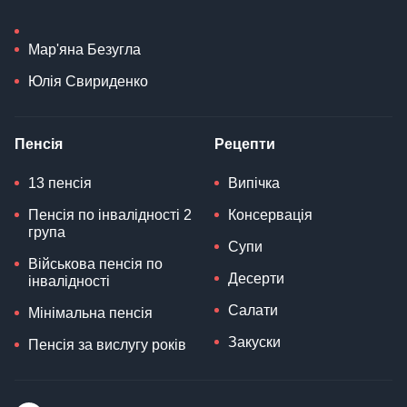
Мар'яна Безугла
Юлія Свириденко
Пенсія
Рецепти
13 пенсія
Випічка
Пенсія по інвалідності 2
Консервація
група
Супи
Військова пенсія по
Десерти
інвалідності
Салати
Мінімальна пенсія
Закуски
Пенсія за вислугу років