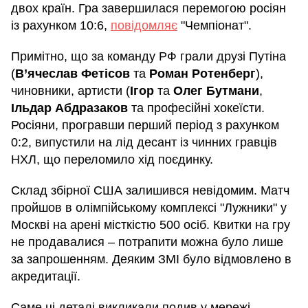
двох країн. Гра завершилася перемогою росіян
із рахунком 10:6,
повідомляє
"Чемпіонат".
Примітно, що за команду РФ грали друзі Путіна
(
В’ячеслав Фетісов
та
Роман Ротенберг
),
чиновники, артисти (
Ігор
та
Олег Бутмани
,
Ільдар Абдразаков
та професійні хокеїсти.
Росіяни, програвши перший період з рахунком
0:2, випустили на лід десант із чинних гравців
НХЛ, що переломило хід поєдинку.
Склад збірної США залишився невідомим. Матч
пройшов в олімпійському комплексі "Лужники" у
Москві на арені місткістю 500 осіб. Квитки на гру
не продавалися – потрапити можна було лише
за запрошенням. Деяким ЗМІ було відмовлено в
акредитації.
Саме ці деталі викликали подив у мережі.