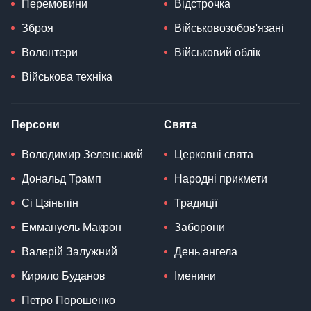
Перемовини
Відстрочка
Зброя
Військовозобов'язані
Волонтери
Військовий облік
Військова техніка
Персони
Свята
Володимир Зеленський
Церковні свята
Дональд Трамп
Народні прикмети
Сі Цзіньпін
Традиції
Еммануель Макрон
Заборони
Валерій Залужний
День ангела
Кирило Буданов
Іменини
Петро Порошенко