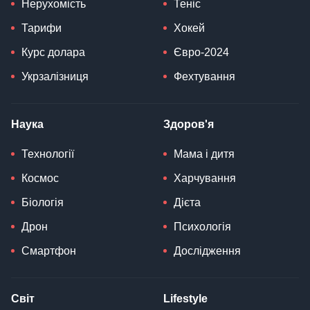
Нерухомість
Теніс
Тарифи
Хокей
Курс долара
Євро-2024
Укрзалізниця
Фехтування
Наука
Здоров'я
Технології
Мама і дитя
Космос
Харчування
Біологія
Дієта
Дрон
Психологія
Смартфон
Дослідження
Світ
Lifestyle