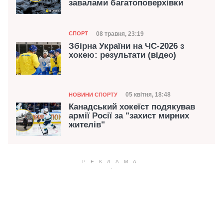
завалами багатоповерхівки
Категорія
Дата публікації
08 травня, 23:19
СПОРТ
Збірна України на ЧС-2026 з
хокею: результати (відео)
Категорія
Дата публікації
05 квітня, 18:48
НОВИНИ СПОРТУ
Канадський хокеїст подякував
армії Росії за "захист мирних
жителів"