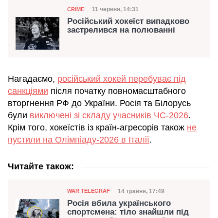
Категорія
Дата публікації
11 червня, 14:31
CRIME
Російський хокеїст випадково
застрелився на полюванні
Нагадаємо,
російський хокей перебуває під
санкціями
після початку повномасштабного
вторгнення РФ до України. Росія та Білорусь
були
виключені зі складу учасників ЧС-2026
.
Крім того, хокеїстів із країн-агресорів також
не
пустили на Олімпіаду-2026 в Італії
.
Читайте також:
Категорія
Дата публікації
14 травня, 17:49
WAR TELEGRAF
Росія вбила українського
спортсмена: тіло знайшли під