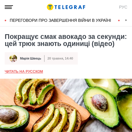
РУС
ПЕРЕГОВОРИ ПРО ЗАВЕРШЕННЯ ВІЙНИ В УКРАЇНІ
КОН
Покращує смак авокадо за секунди:
цей трюк знають одиниці (відео)
Марія Швець
20 травня, 14:40
Автор
Дата публікації
ЧИТАТЬ НА РУССКОМ
А