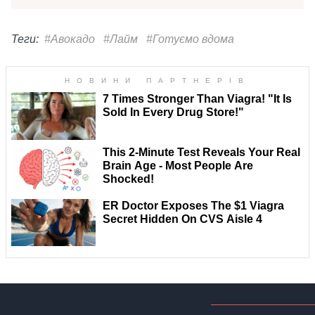
Теги:
#Авокадо
#Лайм
#Готуємо вдома