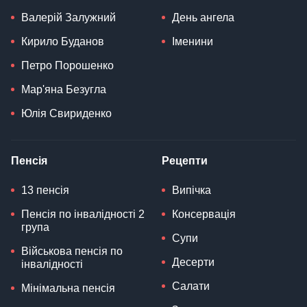
Валерій Залужний
День ангела
Кирило Буданов
Іменини
Петро Порошенко
Мар'яна Безугла
Юлія Свириденко
Пенсія
Рецепти
13 пенсія
Випічка
Пенсія по інвалідності 2
Консервація
група
Супи
Військова пенсія по
Десерти
інвалідності
Салати
Мінімальна пенсія