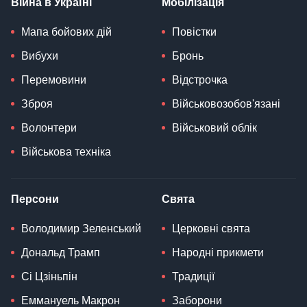
Війна в Україні
Мобілізація
Мапа бойових дій
Повістки
Вибухи
Бронь
Перемовини
Відстрочка
Зброя
Військовозобов'язані
Волонтери
Військовий облік
Військова техніка
Персони
Свята
Володимир Зеленський
Церковні свята
Дональд Трамп
Народні прикмети
Сі Цзіньпін
Традиції
Еммануель Макрон
Заборони