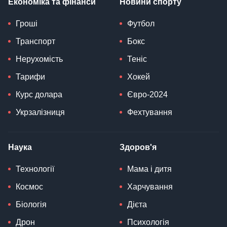
Економіка та фінанси
Новини спорту
Гроші
Футбол
Транспорт
Бокс
Нерухомість
Теніс
Тарифи
Хокей
Курс долара
Євро-2024
Укрзалізниця
Фехтування
Наука
Здоров'я
Технології
Мама і дитя
Космос
Харчування
Біологія
Дієта
Дрон
Психологія