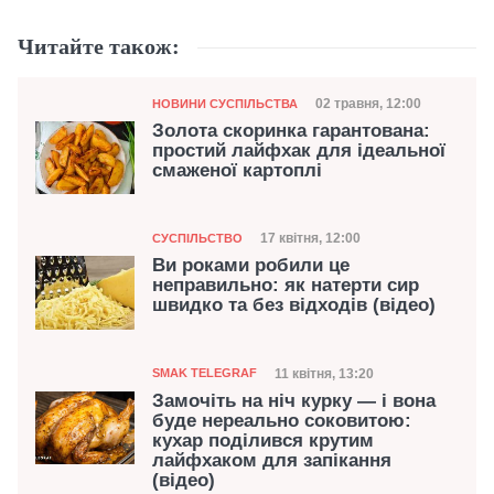
Читайте також:
Категорія
Дата публікації
02 травня, 12:00
НОВИНИ СУСПІЛЬСТВА
Золота скоринка гарантована:
простий лайфхак для ідеальної
смаженої картоплі
Категорія
Дата публікації
17 квітня, 12:00
СУСПІЛЬСТВО
Ви роками робили це
неправильно: як натерти сир
швидко та без відходів (відео)
Категорія
Дата публікації
11 квітня, 13:20
SMAK TELEGRAF
Замочіть на ніч курку — і вона
буде нереально соковитою:
кухар поділився крутим
лайфхаком для запікання
(відео)