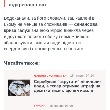
підкреслює він.
Водоканали, за його словами, зацікавлені в
цьому не менше за споживачів —
фінансова
криза галузі
значною мірою виникла через
відсутність повного обліку і неможливість
збалансувати, скільки води піднято зі
свердловин і скільки реально спожито.
Читайте також:
Категорія
Дата публікації
16 травня, 04:14
НОВИНИ СУСПІЛЬСТВА
Спробував "скрутити" лічильник
води, а тепер отримає штраф на
десятки тисяч: що він накоїв
Категорія
Дата публікації
15 травня, 08:00
УКРАЇНА