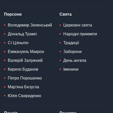
Персони
Свята
Володимир Зеленський
Церковні свята
Дональд Трамп
Народні прикмети
Сі Цзіньпін
Традиції
Еммануель Макрон
Заборони
Валерій Залужний
День ангела
Кирило Буданов
Іменини
Петро Порошенко
Мар'яна Безугла
Юлія Свириденко