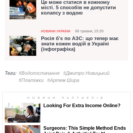
Це може статися в кожному
місті. 5 способів не допустити
колапсу з водою
Категорія
Дата публікації
06 травня, 15:20
НОВИНИ УКРАЇНИ
Росія б'є по АЗС: що тепер має
знати кожен водій в Україні
(інфографіка)
Теги:
#Водопостачання
#Дмитро Новицький
#Платіжки
#Артем Шира