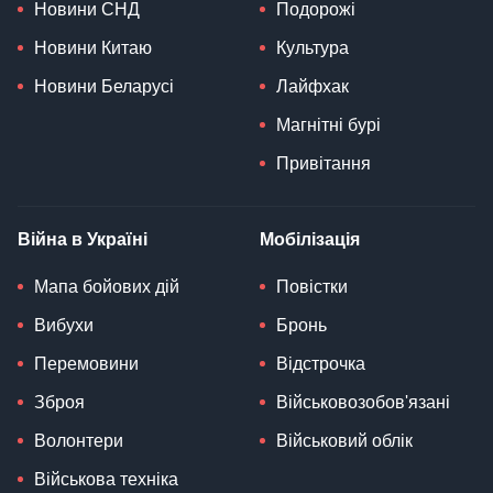
Новини СНД
Подорожі
Новини Китаю
Культура
Новини Беларусі
Лайфхак
Магнітні бурі
Привітання
Війна в Україні
Мобілізація
Мапа бойових дій
Повістки
Вибухи
Бронь
Перемовини
Відстрочка
Зброя
Військовозобов'язані
Волонтери
Військовий облік
Військова техніка