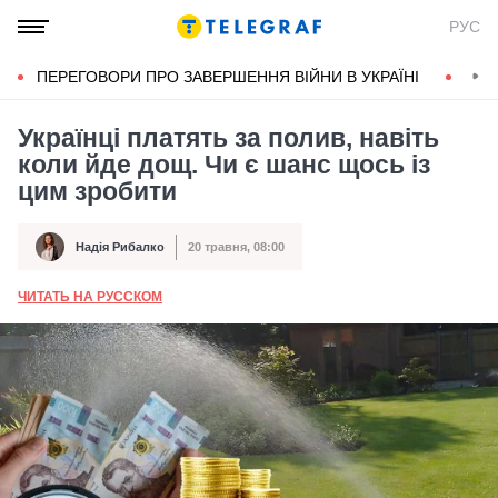
РУС
ПЕРЕГОВОРИ ПРО ЗАВЕРШЕННЯ ВІЙНИ В УКРАЇНІ
КОН
Українці платять за полив, навіть
коли йде дощ. Чи є шанс щось із
цим зробити
Надія Рибалко
20 травня, 08:00
Автор
Дата публікації
ЧИТАТЬ НА РУССКОМ
А