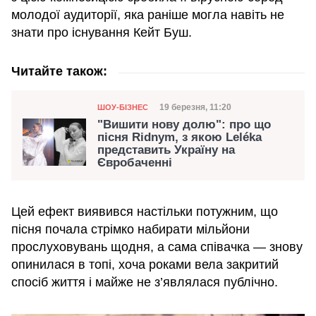
молодої аудиторії, яка раніше могла навіть не
знати про існування Кейт Буш.
Читайте також:
Категорія
Дата публікації
19 березня, 11:20
ШОУ-БІЗНЕС
"Вишити нову долю": про що
пісня Ridnym, з якою Leléka
представить Україну на
Євробаченні
Цей ефект виявився настільки потужним, що
пісня почала стрімко набирати мільйони
прослуховувань щодня, а сама співачка — знову
опинилася в топі, хоча роками вела закритий
спосіб життя і майже не з’являлася публічно.