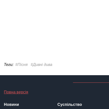
Теги:
#Пісня
#Дивні дива
Повна версія
Новини
Суспільство