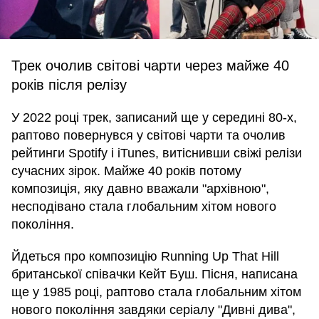
Трек очолив світові чарти через майже 40
років після релізу
У 2022 році трек, записаний ще у середині 80-х,
раптово повернувся у світові чарти та очолив
рейтинги Spotify і iTunes, витіснивши свіжі релізи
сучасних зірок. Майже 40 років потому
композиція, яку давно вважали "архівною",
несподівано стала глобальним хітом нового
покоління.
Йдеться про композицію Running Up That Hill
британської співачки Кейт Буш. Пісня, написана
ще у 1985 році, раптово стала глобальним хітом
нового покоління завдяки серіалу "Дивні дива",