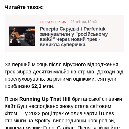
Читайте також:
Категорія
Дата публікації
03 квітня, 18:40
LIFESTYLE PLUS
Реперів Скруджі і Parfeniuk
звинуватили у "російському
вайбі" через новий трек -
виникла суперечка
За перший місяць після вірусного відродження
трек зібрав десятки мільйонів стрімів. Доходи від
прослуховувань, за різними оцінками, сягнули
приблизно
$2,3 млн
.
Пісня
Running Up That Hill
британської співачки
Кейт Буш несподівано знову стала світовим
хітом — у 2022 році трек очолив чарти iTunes і
стрімінги на Spotify, випередивши нові релізи,
зокрема музику Гаррі Стайлс. Пісня, якій майже