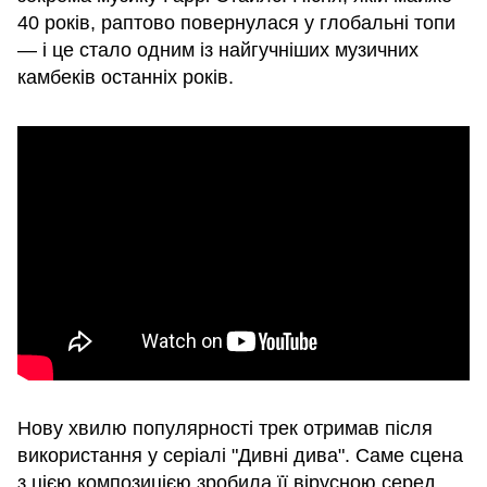
40 років, раптово повернулася у глобальні топи
— і це стало одним із найгучніших музичних
камбеків останніх років.
Нову хвилю популярності трек отримав після
використання у серіалі "Дивні дива". Саме сцена
з цією композицією зробила її вірусною серед