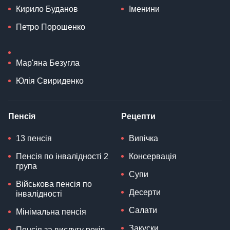
Кирило Буданов
Іменини
Петро Порошенко
Мар'яна Безугла
Юлія Свириденко
Пенсія
Рецепти
13 пенсія
Випічка
Пенсія по інвалідності 2
Консервація
група
Супи
Військова пенсія по
Десерти
інвалідності
Салати
Мінімальна пенсія
Закуски
Пенсія за вислугу років