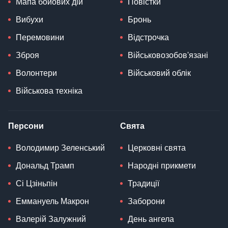
Мапа бойових дій
Повістки
Вибухи
Бронь
Перемовини
Відстрочка
Зброя
Військовозобов'язані
Волонтери
Військовий облік
Військова техніка
Персони
Свята
Володимир Зеленський
Церковні свята
Дональд Трамп
Народні прикмети
Сі Цзіньпін
Традиції
Еммануель Макрон
Заборони
Валерій Залужний
День ангела