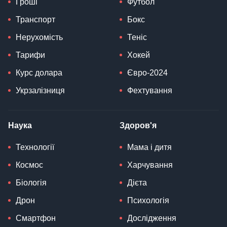
Гроші
Футбол
Транспорт
Бокс
Нерухомість
Теніс
Тарифи
Хокей
Курс долара
Євро-2024
Укрзалізниця
Фехтування
Наука
Здоров'я
Технології
Мама і дитя
Космос
Харчування
Біологія
Дієта
Дрон
Психологія
Смартфон
Дослідження