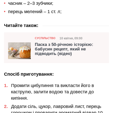
часник – 2–3 зубчики;
перець мелений – 1 ст. л;
Читайте також:
Категорія
Дата публікації
10 квітня, 09:00
СУСПІЛЬСТВО
Паска з 50-річною історією:
бабусин рецепт, який не
підводить (відео)
Спосіб приготування:
Промити цибулиння та викласти його в
каструлю, залити водою та довести до
кипіння.
Додати сіль, цукор, лавровий лист, перець
горошком і проварити ароматний відвар 10–