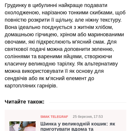
Грудинку в цибулинні найкраще подавати
охолодженою, нарізаною тонкими скибками, щоб
повністю розкрити її щільну, але ніжну текстуру.
Вона ідеально поєднується з житнім хлібом,
домашньою гірчицею, хріном або маринованими
овочами, які підкреслюють м’ясний смак. Для
святкової подачі можна доповнити зеленню,
соліннями та вареними яйцями, створюючи
класичну великодню тарілку. Як альтернативу
можна використовувати її як основу для
сендвічів або як м’ясний елемент до
картопляних гарнірів.
Читайте також:
Категорія
Дата публікації
25 березня, 17:53
SMAK TELEGRAF
Шинка у великодній кошик: як
приготувати вдома та