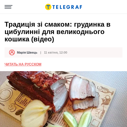
Традиція зі смаком: грудинка в
цибулинні для великоднього
кошика (відео)
Марія Швець
11 квітня, 12:00
Автор
Дата публікації
ЧИТАТЬ НА РУССКОМ