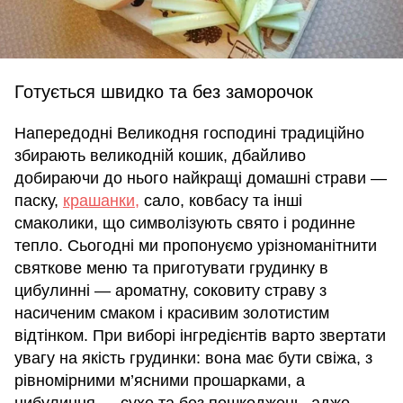
Готується швидко та без заморочок
Напередодні Великодня господині традиційно
збирають великодній кошик, дбайливо
добираючи до нього найкращі домашні страви —
паску,
крашанки,
сало, ковбасу та інші
смаколики, що символізують свято і родинне
тепло. Сьогодні ми пропонуємо урізноманітнити
святкове меню та приготувати грудинку в
цибулинні — ароматну, соковиту страву з
насиченим смаком і красивим золотистим
відтінком. При виборі інгредієнтів варто звертати
увагу на якість грудинки: вона має бути свіжа, з
рівномірними м’ясними прошарками, а
цибулиння — сухе та без пошкоджень, адже