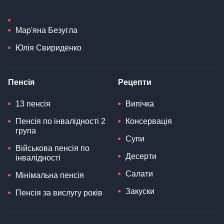
Мар'яна Безугла
Юлія Свириденко
Пенсія
Рецепти
13 пенсія
Випічка
Пенсія по інвалідності 2
Консервація
група
Супи
Військова пенсія по
Десерти
інвалідності
Салати
Мінімальна пенсія
Закуски
Пенсія за вислугу років