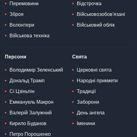
Перемовини
Відстрочка
Зброя
Військовозобов'язані
Волонтери
Військовий облік
Військова техніка
Персони
Свята
Володимир Зеленський
Церковні свята
Дональд Трамп
Народні прикмети
Сі Цзіньпін
Традиції
Еммануель Макрон
Заборони
Валерій Залужний
День ангела
Кирило Буданов
Іменини
Петро Порошенко