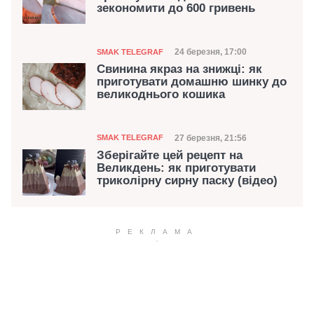
зекономити до 600 гривень
Категорія
Дата публікації
24 березня, 17:00
SMAK TELEGRAF
Свинина якраз на знижці: як
приготувати домашню шинку до
великоднього кошика
Категорія
Дата публікації
27 березня, 21:56
SMAK TELEGRAF
Зберігайте цей рецепт на
Великдень: як приготувати
триколірну сирну паску (відео)