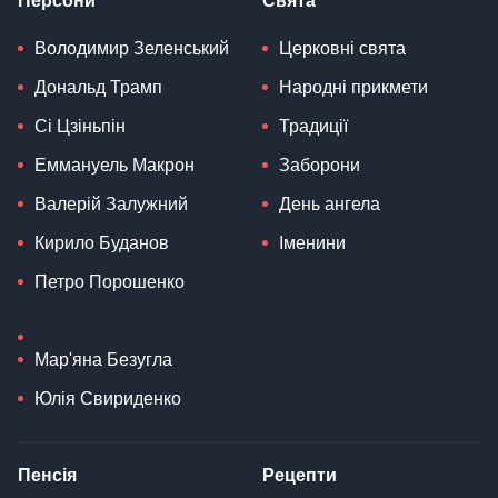
Персони
Свята
Володимир Зеленський
Церковні свята
Дональд Трамп
Народні прикмети
Сі Цзіньпін
Традиції
Еммануель Макрон
Заборони
Валерій Залужний
День ангела
Кирило Буданов
Іменини
Петро Порошенко
Мар'яна Безугла
Юлія Свириденко
Пенсія
Рецепти