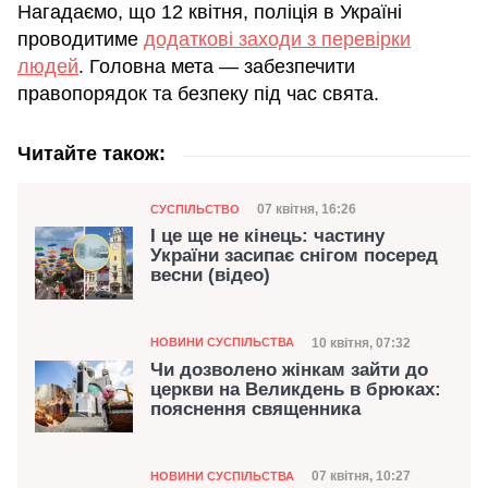
Нагадаємо, що 12 квітня, поліція в Україні
проводитиме
додаткові заходи з перевірки
людей
. Головна мета — забезпечити
правопорядок та безпеку під час свята.
Читайте також:
Категорія
Дата публікації
07 квітня, 16:26
СУСПІЛЬСТВО
І це ще не кінець: частину
України засипає снігом посеред
весни (відео)
Категорія
Дата публікації
10 квітня, 07:32
НОВИНИ СУСПІЛЬСТВА
Чи дозволено жінкам зайти до
церкви на Великдень в брюках:
пояснення священника
Категорія
Дата публікації
07 квітня, 10:27
НОВИНИ СУСПІЛЬСТВА