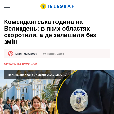
Комендантська година на
Великдень: в яких областях
скоротили, а де залишили без
змін
Марія Назарова
07 квітня, 22:53
Автор
Дата публікації
ЧИТАТЬ НА РУССКОМ
Новина оновлена 07 квітня 2026, 23:06