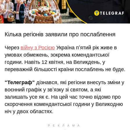
Кілька регіонів заявили про послаблення
Через
війну з Росією
Україна пʼятий рік живе в
умовах обмежень, зокрема комендантської
години. Навіть 12 квітня, на Великдень, у
переважній більшості країни послаблень не буде.
"Телеграф"
дізнався, які регіони внесуть зміни у
воєнний графік у звʼязку зі святом, а які
залишать усе як є. На цей час точно відомо про
скорочення комендантської години у Великодню
ніч у двох областях.