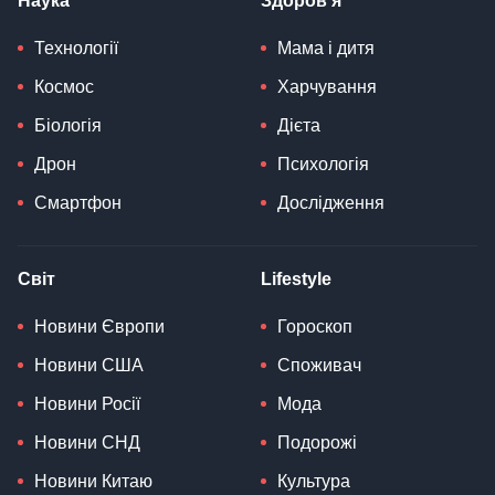
Наука
Здоров'я
Технології
Мама і дитя
Космос
Харчування
Біологія
Дієта
Дрон
Психологія
Смартфон
Дослідження
Світ
Lifestyle
Новини Європи
Гороскоп
Новини США
Споживач
Новини Росії
Мода
Новини СНД
Подорожі
Новини Китаю
Культура