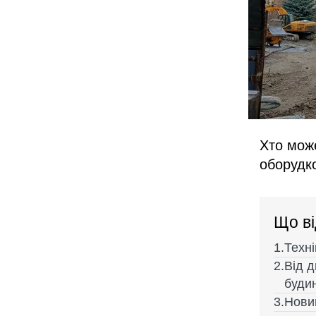
Хто мож
оборудк
Що в
Техні
Від д
буди
Нови