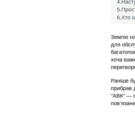
Насту
Прост
Хто щ
Землю н
для обсл
багатопо
хоча важк
перетвор
Раніше б
прибрав 
"АВК" — о
пов’язан