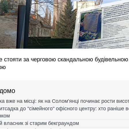
е стояти за черговою скандальною будівельною
ою
ідомо
ка вже на місці: як на Солом’янці починає рости висо
итсадка до "сімейного" офісного центру: хто раніше 
нком
й власник зі старим бекграундом