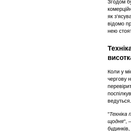
Згодом бу
комерційн
як з’ясув
відомо п
нею стоя
Технік
висотк
Коли у мі
чергову 
перевіри
поспілку
ведуться
"
Техніка 
щодня
",
будинків,