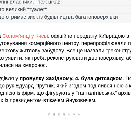
пні власники, і теж цікаві
о великий "туалет"
е отримає зиск із будівництва багатоповерхівки
а
Солом’янці у Києві
, офіційно передану Київрадою в
уговування комерційного центру, перепрофілювали п
верхову житлову забудову. Все це назвали "реконстру
о уявити, як треба реконструювати двоповерхівку, а
илася на хмарочос.
удівля у
провулку Західному, 4, була дитсадком
. По
до рук Едуард Прутнік, який згодом поділився нею з 
днією із фірм, що фігурують у "танталітівських" архів
их із президентом-втікачем Януковичем.