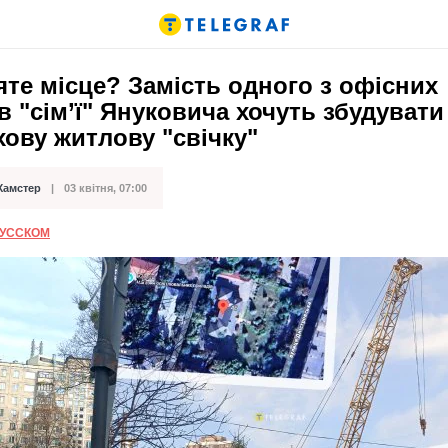
те місце? Замість одного з офісних
в "сім’ї" Януковича хочуть збудувати
ову житлову "свічку"
Хамстер
03 квітня, 07:00
ації
РУССКОМ