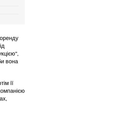
 оренду
ід
кцією",
би вона
тім її
компанією
ах,