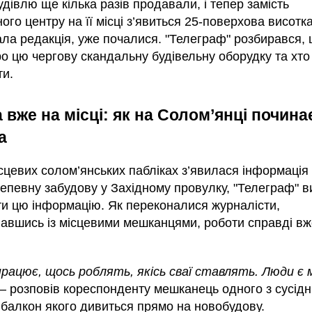
дівлю ще кілька разів продавали, і тепер замість
ого центру на її місці з’явиться 25-поверхова висотка
ала редакція, уже почалися. "Телеграф" розбирався,
ро цю чергову скандальну будівельну оборудку та хто
ти.
а вже на місці: як на Солом’янці почина
а
сцевих солом’янських пабліках з’явилася інформація
непевну забудову у Західному провулку, "Телеграф" 
ти цю інформацію. Як переконалися журналісти,
вавшись із місцевими мешканцями, роботи справді вж
.
працює, щось роблять, якісь сваї ставлять. Люди є
 — розповів кореспонденту мешканець одного з сусідн
 балкон якого дивиться прямо на новобудову.