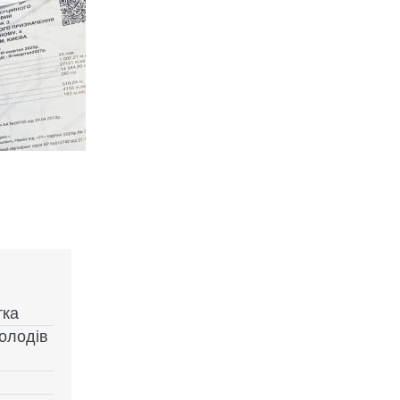
тка
володів