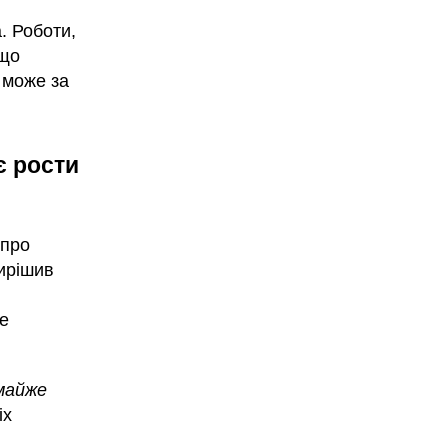
. Роботи,
 що
 може за
є рости
 про
вирішив
е
 майже
іх