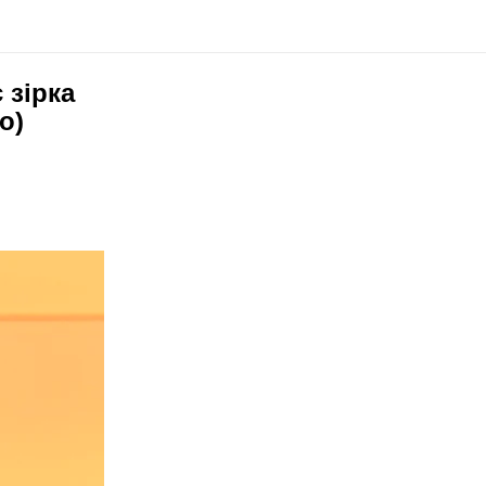
 зірка
о)