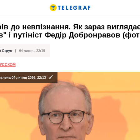
ів до невпізнання. Як зараз виглядає
в" і путініст Федір Добронравов (фот
а Струс
04 липня, 22:10
ації
РУССКОМ
лена 04 липня 2026, 22:13