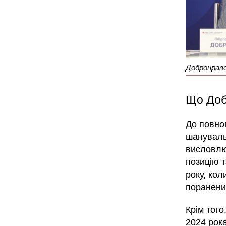
Добронравов
Що Доб
До повно
шанувальн
висловлю
позицію 
року, кол
поранени
Крім того
2024 рок