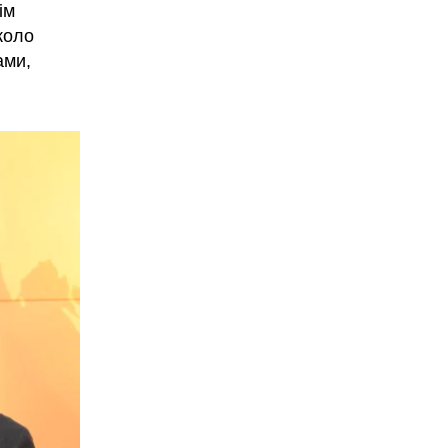
ім
коло
ами,