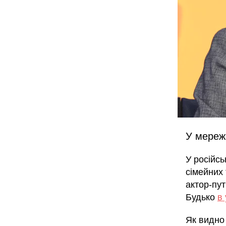
У мережі
У російс
сімейних 
актор-пу
Будько
в 
Як видно 