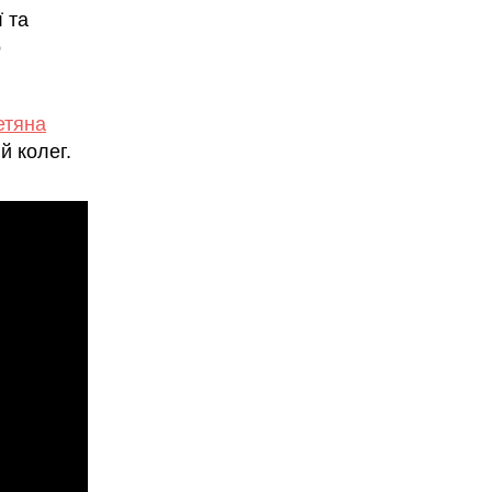
ї та
о
етяна
й колег.