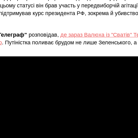
 цьому статусі він брав участь у передвиборчій агітаці
 підтримував курс президента РФ, зокрема й убивств
.
Телеграф"
розповідав,
де зараз Валюха із "Сватів" Т
о
. Путіністка поливає брудом не лише Зеленського, а 