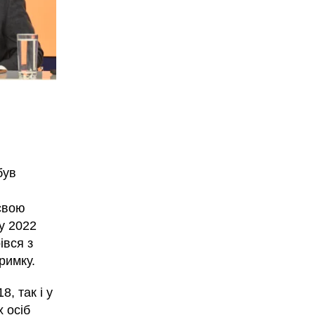
був
свою
у 2022
івся з
римку.
8, так і у
 осіб