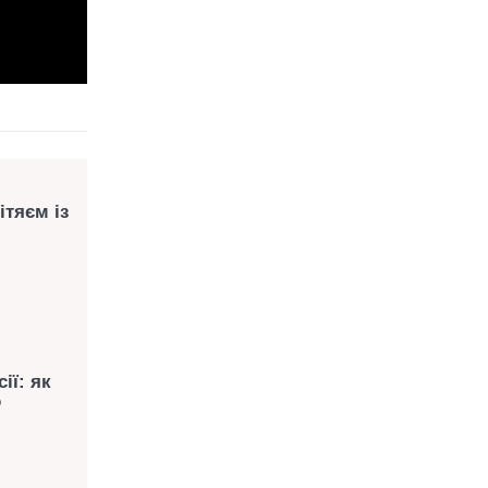
ітяєм із
ії: як
о