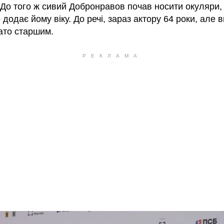
. До того ж сивий Добронравов почав носити окуляри,
 додає йому віку. До речі, зараз актору 64 роки, але 
гато старшим.