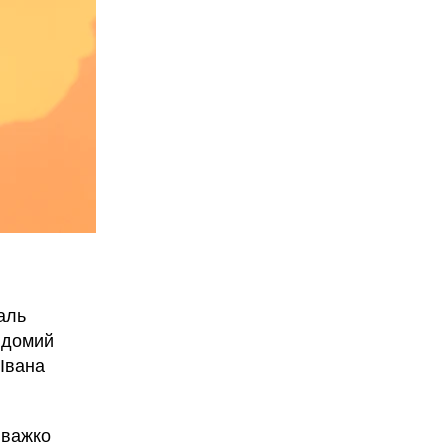
аль
відомий
 Івана
 важко