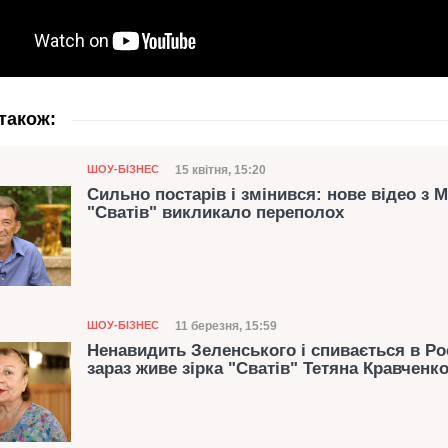
також:
Категорія
Дата публікації
15 квітня, 15:20
ШОУ-БІЗНЕС
Сильно постарів і змінився: нове відео з М
"Сватів" викликало переполох
Категорія
Дата публікації
11 березня, 15:59
ШОУ-БІЗНЕС
Ненавидить Зеленського і спивається в Рос
зараз живе зірка "Сватів" Тетяна Кравченк