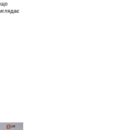
 що
виглядає