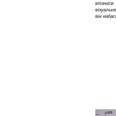
впізнати
візуально
він наба