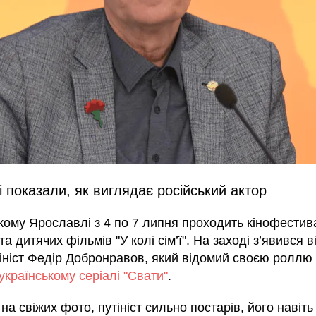
 показали, як виглядає російський актор
ькому Ярославлі з 4 по 7 липня проходить кінофестив
та дитячих фільмів "У колі сім’ї". На заході з’явився 
тініст Федір Добронравов, який відомий своєю роллю
українському серіалі "Свати"
.
на свіжих фото, путініст сильно постарів, його навіть