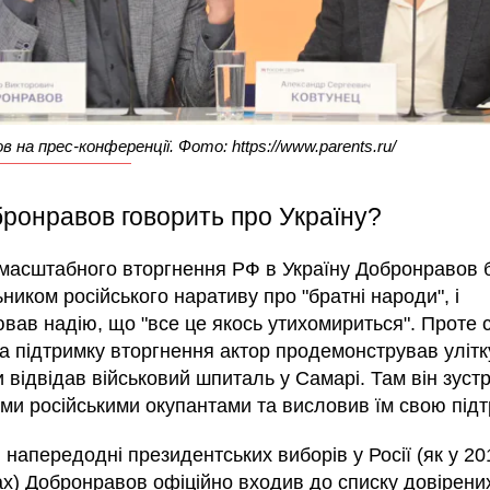
 на прес-конференції. Фото: https://www.parents.ru/
ронравов говорить про Україну?
масштабного вторгнення РФ в Україну Добронравов 
иком російського наративу про "братні народи", і
вав надію, що "все це якось утихомириться". Проте 
та підтримку вторгнення актор продемонстрував улітк
и відвідав військовий шпиталь у Самарі. Там він зустр
ми російськими окупантами та висловив їм свою підт
, напередодні президентських виборів у Росії (як у 201
ах) Добронравов офіційно входив до списку довірених