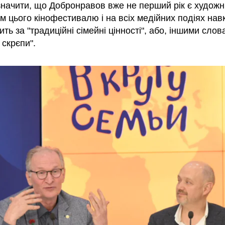
значити, що Добронравов вже не перший рік є художн
м цього кінофестивалю і на всіх медійних подіях нав
ить за "традиційні сімейні цінності", або, іншими слов
 скрєпи".