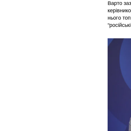
Варто за
керівнико
нього топ
"російські